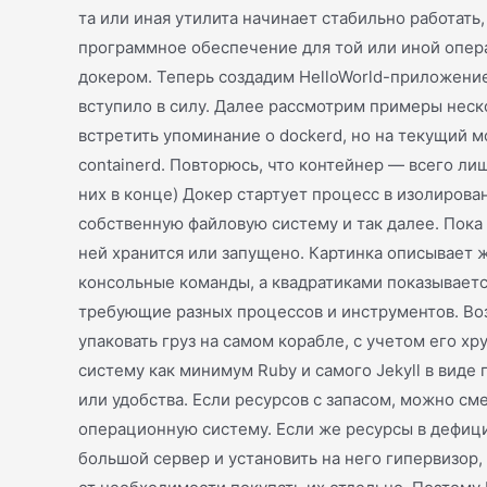
та или иная утилита начинает стабильно работать
программное обеспечение для той или иной опера
докером. Теперь создадим HelloWorld-приложение
вступило в силу. Далее рассмотрим примеры неск
встретить упоминание о dockerd, но на текущий 
containerd. Повторюсь, что контейнер — всего л
них в конце) Докер стартует процесс в изолиров
собственную файловую систему и так далее. Пока 
ней хранится или запущено. Картинка описывает
консольные команды, а квадратиками показывается
требующие разных процессов и инструментов. Во
упаковать груз на самом корабле, с учетом его х
систему как минимум Ruby и самого Jekyll в виде
или удобства. Если ресурсов с запасом, можно см
операционную систему. Если же ресурсы в дефици
большой сервер и установить на него гипервизор,