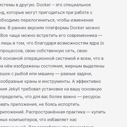
истемы в другую. Docker – это специальное
, которые могут пригодиться при работе с
необходимо перелогиниться, чтобы изменение
яем. В ранних версиях платформы Docker можно
. Все чаще можно встретить его современника —
лишь в том, что благодаря возможностям ядра (о
 процессов, свою собственную сеть, свою
й основной операционной системой и всем, что в
 на нём изображены состояния, жирным выделены
мешок с рыбой или машину — разные задачи,
нообразные краны и инструменты. А эффективно
ния Jekyll требовал установки на вашу основную
определить, что для вас более важно — ресурсы
овать приложения, не боясь испортить
приложений. Распространённая практика — купить
ьных компьютеров, что избавляет нас