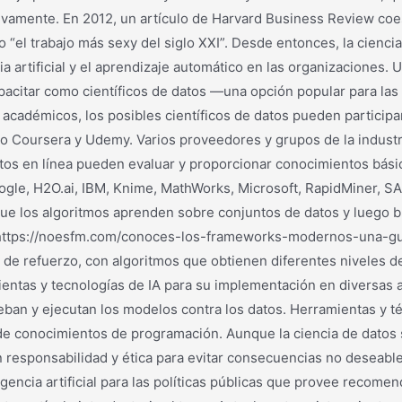
ivamente. En 2012, un artículo de Harvard Business Review coe
o “el trabajo más sexy del siglo XXI”. Desde entonces, la cienc
 artificial y el aprendizaje automático en las organizaciones. U
apacitar como científicos de datos —una opción popular para la
académicos, los posibles científicos de datos pueden partici
mo Coursera y Udemy. Varios proveedores y grupos de la industr
datos en línea pueden evaluar y proporcionar conocimientos bási
gle, H2O.ai, IBM, Knime, MathWorks, Microsoft, RapidMiner, SAS 
que los algoritmos aprenden sobre conjuntos de datos y luego 
 https://noesfm.com/conoces-los-frameworks-modernos-una-gui
 de refuerzo, con algoritmos que obtienen diferentes niveles de
ientas y tecnologías de IA para su implementación en diversas 
eban y ejecutan los modelos contra los datos. Herramientas y t
el de conocimientos de programación. Aunque la ciencia de dato
 responsabilidad y ética para evitar consecuencias no deseable
ligencia artificial para las políticas públicas que provee recom