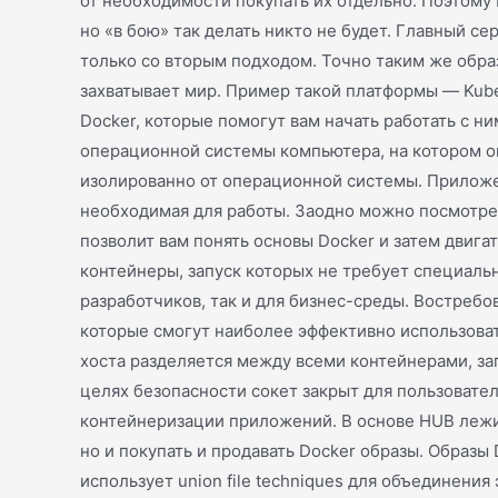
от необходимости покупать их отдельно. Поэтому
но «в бою» так делать никто не будет. Главный с
только со вторым подходом. Точно таким же обра
захватывает мир. Пример такой платформы — Kube
Docker, которые помогут вам начать работать с 
операционной системы компьютера, на котором он
изолированно от операционной системы. Приложен
необходимая для работы. Заодно можно посмотреть
позволит вам понять основы Docker и затем двиг
контейнеры, запуск которых не требует специаль
разработчиков, так и для бизнес-среды. Востребо
которые смогут наиболее эффективно использоват
хоста разделяется между всеми контейнерами, зап
целях безопасности сокет закрыт для пользовате
контейнеризации приложений. В основе HUB лежит 
но и покупать и продавать Docker образы. Образы
использует union file techniques для объединени