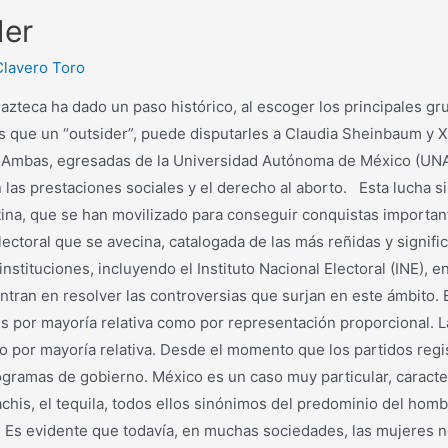
der
lavero Toro
zteca ha dado un paso histórico, al escoger los principales gru
s que un “outsider”, puede disputarles a Claudia Sheinbaum y Xó
as. Ambas, egresadas de la Universidad Autónoma de México (UNA
las prestaciones sociales y el derecho al aborto. Esta lucha 
tina, que se han movilizado para conseguir conquistas importan
lectoral que se avecina, catalogada de las más reñidas y signifi
stituciones, incluyendo el Instituto Nacional Electoral (INE), 
centran en resolver las controversias que surjan en este ámbito
s por mayoría relativa como por representación proporcional. La
do por mayoría relativa. Desde el momento que los partidos regis
gramas de gobierno. México es un caso muy particular, caracte
riachis, el tequila, todos ellos sinónimos del predominio del h
. Es evidente que todavía, en muchas sociedades, las mujeres 