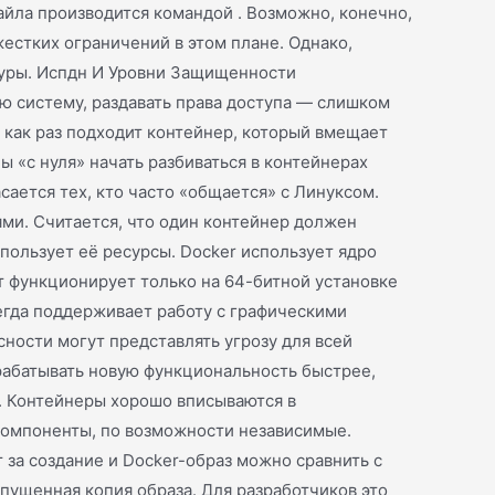
айла производится командой . Возможно, конечно,
естких ограничений в этом плане. Однако,
туры. Испдн И Уровни Защищенности
ю систему, раздавать права доступа — слишком
 как раз подходит контейнер, который вмещает
 «с нуля» начать разбиваться в контейнерах
сается тех, кто часто «общается» с Линуксом.
ми. Считается, что один контейнер должен
пользует её ресурсы. Docker использует ядро
т функционирует только на 64-битной установке
сегда поддерживает работу с графическими
ности могут представлять угрозу для всей
зрабатывать новую функциональность быстрее,
у. Контейнеры хорошо вписываются в
компоненты, по возможности независимые.
 за создание и Docker-образ можно сравнить с
апущенная копия образа. Для разработчиков это