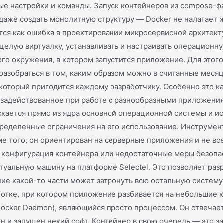
мые настройки и команды. Запуск контейнеров из compose-ф
даже создать монолитную структуру — Docker не налагает ж
ется как ошибка в проектировании микросервисной архитек
лую виртуалку, устанавливать и настраивать операционну
го окружения, в котором запустится приложение. Для этого
азобраться в том, каким образом можно в считанные месяцы
который пригодится каждому разработчику. Особенно это ка
задействованное при работе с разнообразными приложения
скается прямо из ядра основной операционной системы и ис
ределенные ограничения на его использование. Инструмен
оме того, он ориентирован на серверные приложения и не в
 конфигурация контейнера или недостаточные меры безопас
туальную машину на платформе Selectel. Это позволяет ра
ние какой-то части может затронуть всю остальную систем
ботке, при котором приложение разбивается на небольшие 
Docker Daemon), являющийся просто процессом. Он отвечает
н и запущен некий софт. Контейнер в свою очередь — это з