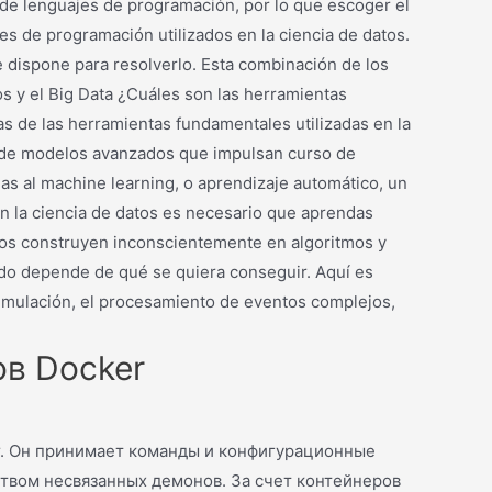
os de lenguajes de programación, por lo que escoger el
s de programación utilizados en la ciencia de datos.
 dispone para resolverlo. Esta combinación de los
os y el Big Data ¿Cuáles son las herramientas
s de las herramientas fundamentales utilizadas en la
llo de modelos avanzados que impulsan curso de
ias al machine learning, o aprendizaje automático, un
en la ciencia de datos es necesario que aprendas
atos construyen inconscientemente en algoritmos y
ado depende de qué se quiera conseguir. Aquí es
a simulación, el procesamiento de eventos complejos,
ов Docker
r. Он принимает команды и конфигурационные
ством несвязанных демонов. За счет контейнеров