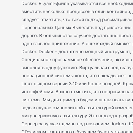
Docker. В .yaml-файле указываются все необходи
вместить несколько процессов в один контейнер, 
следует отметить, что такой подход рассматрива
Персональных Данных Выделять под приложение це
дорого. В большинстве случаев достаточно просто
одно главное приложение. А еще каждый сможет р
Docker. Docker – достаточно мощный инструмент, 
Специальное программное обеспечение, активно 
выполнять одну функцию. Виртуальная среда запу
операционной системы хоста, что накладывает оп
Linux с ядром версии 3.10 или более поздней. Кр
интерфейсами. Важно отметить, что неправильная
системы. Мы для примера будем использовать вир
ведь в случае с монолитной архитектурой измене
микросервисную архитектуру. Это подход к разра
Сервер запускает демон под названием dockerd (
CD-диском, с которого в будущем будет установле