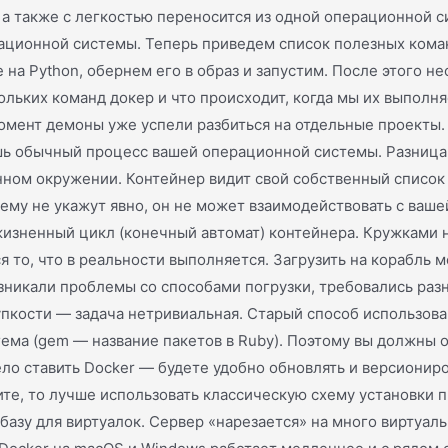
, а также с легкостью переносится из одной операционной с
ционной системы. Теперь приведем список полезных команд
 на Python, обернем его в образ и запустим. После этого 
ольких команд докер и что происходит, когда мы их выполн
момент демоны уже успели разбиться на отдельные проекты
ишь обычный процесс вашей операционной системы. Разница 
анном окружении. Контейнер видит свой собственный список
ему не укажут явно, он не может взаимодействовать с ваше
 жизненный цикл (конечный автомат) контейнера. Кружками
 то, что в реальности выполняется. Загрузить на корабль 
зникали проблемы со способами погрузки, требовались раз
рупкости — задача нетривиальная. Старый способ использова
 гема (gem — название пакетов в Ruby). Поэтому вы должны 
ело ставить Docker — будете удобно обновлять и версионир
те, то лучше использовать классическую схему установки 
 базу для виртуалок. Сервер «нарезается» на много виртуал