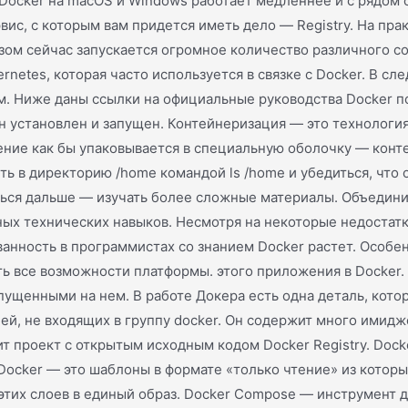
 Docker на macOS и Windows работает медленнее и с рядом 
ервис, с которым вам придется иметь дело — Registry. На пр
зом сейчас запускается огромное количество различного с
rnetes, которая часто используется в связке с Docker. В 
ним. Ниже даны ссылки на официальные руководства Docker 
 установлен и запущен. Контейнеризация — это технология
ие как бы упаковывается в специальную оболочку — контей
 в директорию /home командой ls /home и убедиться, что о
аться дальше — изучать более сложные материалы. Объедини
ных технических навыков. Несмотря на некоторые недостатк
ванность в программистах со знанием Docker растет. Особен
ь все возможности платформы. этого приложения в Docker.
ущенными на нем. В работе Докера есть одна деталь, котору
лей, не входящих в группу docker. Он содержит много имид
проект с открытым исходным кодом Docker Registry. Docker
 Docker — это шаблоны в формате «только чтение» из котор
я этих слоев в единый образ. Docker Compose — инструмент