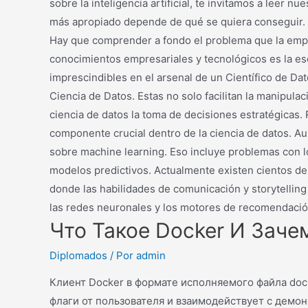
sobre la inteligencia artificial, te invitamos a leer 
más apropiado depende de qué se quiera conseguir. A
Hay que comprender a fondo el problema que la empre
conocimientos empresariales y tecnológicos es la esen
imprescindibles en el arsenal de un Científico de D
Ciencia de Datos. Estas no solo facilitan la manipul
ciencia de datos la toma de decisiones estratégicas.
componente crucial dentro de la ciencia de datos. Au
sobre machine learning. Eso incluye problemas con l
modelos predictivos. Actualmente existen cientos de
donde las habilidades de comunicación y storytelling 
las redes neuronales y los motores de recomendació
Что Такое Docker И Заче
Diplomados
/ Por
admin
Клиент Docker в формате исполняемого файла doc
флаги от пользователя и взаимодействует с демо