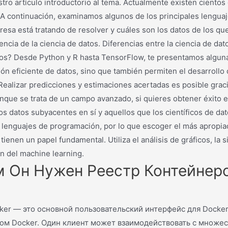
nuestro artículo introductorio al tema. Actualmente existen cient
 continuación, examinamos algunos de los principales lenguaje
sa está tratando de resolver y cuáles son los datos de los que
cia de la ciencia de datos. Diferencias entre la ciencia de dat
atos? Desde Python y R hasta TensorFlow, te presentamos alguna
ación eficiente de datos, sino que también permiten el desarro
 Realizar predicciones y estimaciones acertadas es posible grac
nque se trata de un campo avanzado, si quieres obtener éxito 
os datos subyacentes en sí y aquellos que los científicos de d
 lenguajes de programación, por lo que escoger el más apropi
tienen un papel fundamental. Utiliza el análisis de gráficos, l
n del machine learning.
м Он Нужен Реестр Контейнер
ker — это основной пользовательский интерфейс для Docke
ном Docker. Один клиент может взаимодействовать с множе