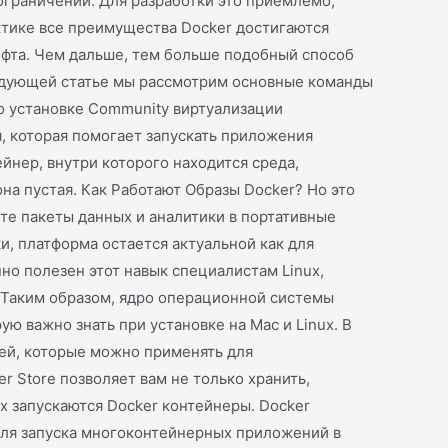
ограничений. Для разработки это приемлемо,
актике все преимущества Docker достигаются
офта. Чем дальше, тем больше подобный способ
следующей статье мы рассмотрим основные команды
по установке Community виртуализации
, которая помогает запускать приложения
нер, внутри которого находится среда,
на пустая. Как Работают Образы Docker? Но это
те пакеты данных и аналитики в портативные
и, платформа остается актуальной как для
но полезен этот навык специалистам Linux,
 Таким образом, ядро операционной системы
ю важно знать при установке на Mac и Linux. В
жей, которые можно применять для
 Store позволяет вам не только хранить,
ых запускаются Docker контейнеры. Docker
 для запуска многоконтейнерных приложений в