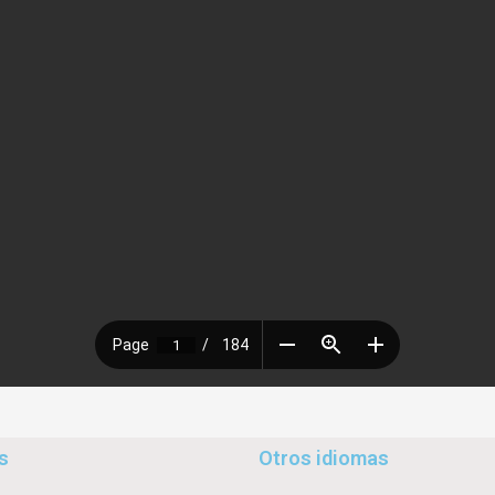
s
Otros idiomas