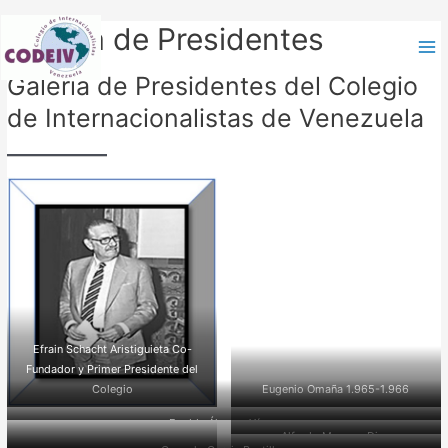
Galería de Presidentes
Galería de Presidentes del Colegio
de Internacionalistas de Venezuela
Efrain Schacht Aristiguieta Co-
Fundador y Primer Presidente del
Colegio
Eugenio Omaña 1.965-1.966
Freddy Álvarez Yánez
Alfredo Monque Diaz
1.966-1.967