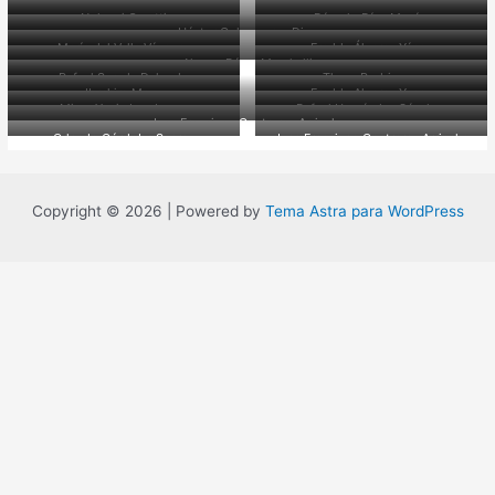
Gonzalo Garcia Bustillos
1.967-1,968
Nohemi Orsetti
Rómulo Díaz Morón
1.968-1.969
Héctor Colmenares Diaz
1.970-1.971
1.971-1.973
María del Valle Vásquez
Freddy Álvarez Yánez
1.973 – 1.974
Alonso Pérez Marchelli
1.974-1.977
1.978-1.979
Rafael Sureda Delgado
Thays Rodriguez
1.979-1.980
Ibrahim Mayz
Freddy Alvarez Yanes
1.980 – 1.982
1.982-1,984
Mirna Yonis Lombrano
Rafael Hernández Sánchez
1.984 – 1.986
1.987 – 1.989
Juan Francisco Contreras Arrieche
1.989-1.991
1.992-1.999
Orlando Córdoba Suarez
Juan Francisco Contreras Arrieche
1.999-2.003
2.003-2.004
2.005- Actualmente
Copyright © 2026 | Powered by
Tema Astra para WordPress