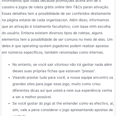
Informamos que todas because promoções acima afin de o
cassino e jogos de roleta grátis online têm T&Cs paran ativação.
Esses detalhes tem a possibilidade de ser conferidos diretamente
na página estatal de cada organizacion. Além disso, informamos
que an ativação é totalmente facultativo, com base mhh escolha
do usuário. Embora existam diversos tipos de roletas, alguns
elementos tem a possibilidade de ser comuns no meio de elas. Um
deles é que operating-system jogadores podem realizar apostas
em números específicos, também renomadas como internas.
No entanto, se você sair vitorioso não irá ganhar nada além
dieses suas próprias fichas que estavam “presas”.
Visando prestar tudo para você, a nossa equipe encontro os
grandes sites para jogar esse jogo, muito como criou
diferentes dicas así que usted a new sua experiência venha
a ser a melhor possível.
Se você gostar do jogo at the entender como es efectivo, aí,
sim, vale a pena considerar o jogo apresentando apostas de