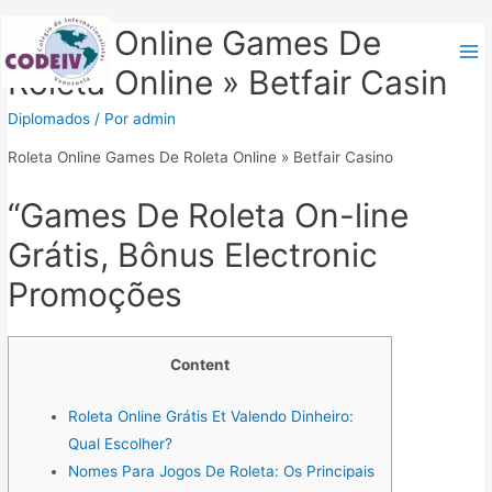
Roleta Online Games De
Roleta Online » Betfair Casin
Diplomados
/ Por
admin
Roleta Online Games De Roleta Online » Betfair Casino
“Games De Roleta On-line
Grátis, Bônus Electronic
Promoções
Content
Roleta Online Grátis Et Valendo Dinheiro:
Qual Escolher?
Nomes Para Jogos De Roleta: Os Principais