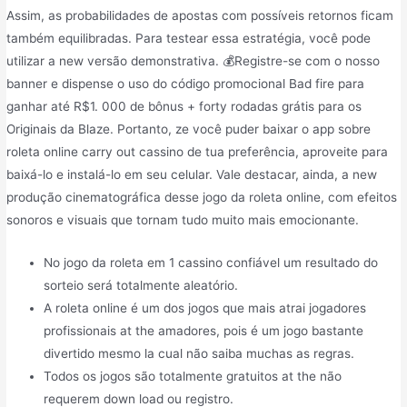
Assim, as probabilidades de apostas com possíveis retornos ficam
também equilibradas. Para testear essa estratégia, você pode
utilizar a new versão demonstrativa. 💰Registre-se com o nosso
banner e dispense o uso do código promocional Bad fire para
ganhar até R$1. 000 de bônus + forty rodadas grátis para os
Originais da Blaze. Portanto, ze você puder baixar o app sobre
roleta online carry out cassino de tua preferência, aproveite para
baixá-lo e instalá-lo em seu celular. Vale destacar, ainda, a new
produção cinematográfica desse jogo da roleta online, com efeitos
sonoros e visuais que tornam tudo muito mais emocionante.
No jogo da roleta em 1 cassino confiável um resultado do
sorteio será totalmente aleatório.
A roleta online é um dos jogos que mais atrai jogadores
profissionais at the amadores, pois é um jogo bastante
divertido mesmo la cual não saiba muchas as regras.
Todos os jogos são totalmente gratuitos at the não
requerem down load ou registro.