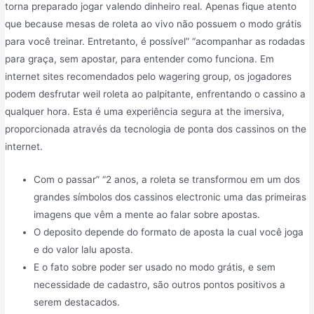
torna preparado jogar valendo dinheiro real. Apenas fique atento
que because mesas de roleta ao vivo não possuem o modo grátis
para você treinar. Entretanto, é possível” “acompanhar as rodadas
para graça, sem apostar, para entender como funciona. Em
internet sites recomendados pelo wagering group, os jogadores
podem desfrutar weil roleta ao palpitante, enfrentando o cassino a
qualquer hora. Esta é uma experiência segura at the imersiva,
proporcionada através da tecnologia de ponta dos cassinos on the
internet.
Com o passar” “2 anos, a roleta se transformou em um dos
grandes símbolos dos cassinos electronic uma das primeiras
imagens que vêm a mente ao falar sobre apostas.
O deposito depende do formato de aposta la cual você joga
e do valor lalu aposta.
E o fato sobre poder ser usado no modo grátis, e sem
necessidade de cadastro, são outros pontos positivos a
serem destacados.