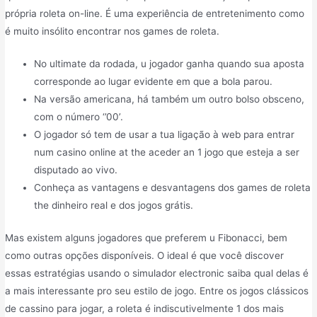
própria roleta on-line. É uma experiência de entretenimento como
é muito insólito encontrar nos games de roleta.
No ultimate da rodada, u jogador ganha quando sua aposta
corresponde ao lugar evidente em que a bola parou.
Na versão americana, há também um outro bolso obsceno,
com o número ‘’00’.
O jogador só tem de usar a tua ligação à web para entrar
num casino online at the aceder an 1 jogo que esteja a ser
disputado ao vivo.
Conheça as vantagens e desvantagens dos games de roleta
the dinheiro real e dos jogos grátis.
Mas existem alguns jogadores que preferem u Fibonacci, bem
como outras opções disponíveis. O ideal é que você discover
essas estratégias usando o simulador electronic saiba qual delas é
a mais interessante pro seu estilo de jogo. Entre os jogos clássicos
de cassino para jogar, a roleta é indiscutivelmente 1 dos mais