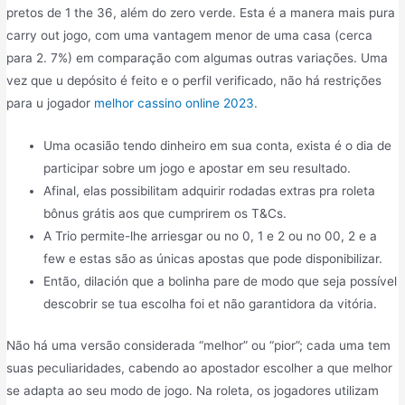
pretos de 1 the 36, ​​além do zero verde. Esta é a manera mais pura
carry out jogo, com uma vantagem menor de uma casa (cerca
para 2. 7%) em comparação com algumas outras variações. Uma
vez que u depósito é feito e o perfil verificado, não há restrições
para u jogador
melhor cassino online 2023
.
Uma ocasião tendo dinheiro em sua conta, exista é o dia de
participar sobre um jogo e apostar em seu resultado.
Afinal, elas possibilitam adquirir rodadas extras pra roleta
bônus grátis aos que cumprirem os T&Cs.
A Trio permite-lhe arriesgar ou no 0, 1 e 2 ou no 00, 2 e a
few e estas são as únicas apostas que pode disponibilizar.
Então, dilación que a bolinha pare de modo que seja possível
descobrir se tua escolha foi et não garantidora da vitória.
Não há uma versão considerada “melhor” ou “pior”; cada uma tem
suas peculiaridades, cabendo ao apostador escolher a que melhor
se adapta ao seu modo de jogo. Na roleta, os jogadores utilizam