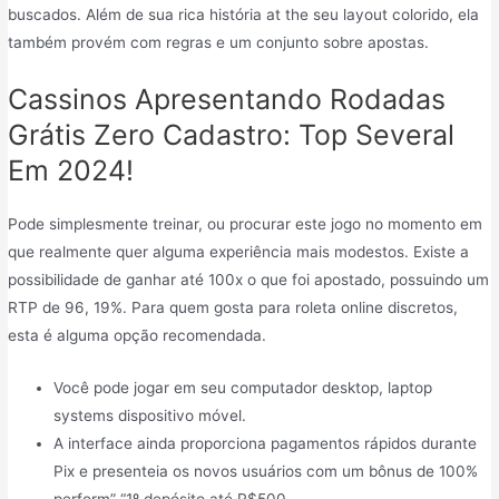
buscados. Além de sua rica história at the seu layout colorido, ela
também provém com regras e um conjunto sobre apostas.
Cassinos Apresentando Rodadas
Grátis Zero Cadastro: Top Several
Em 2024!
Pode simplesmente treinar, ou procurar este jogo no momento em
que realmente quer alguma experiência mais modestos. Existe a
possibilidade de ganhar até 100x o que foi apostado, possuindo um
RTP de 96, 19%. Para quem gosta para roleta online discretos,
esta é alguma opção recomendada.
Você pode jogar em seu computador desktop, laptop
systems dispositivo móvel.
A interface ainda proporciona pagamentos rápidos durante
Pix e presenteia os novos usuários com um bônus de 100%
perform” “1º depósito até R$500.