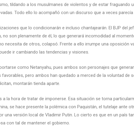
smo, tildando a los musulmanes de violentos y de estar fraguando un 
adas. Todo ello lo acompañó con un discurso que a veces parecía no d
zaciones que lo condicionarán e incluso chantajearán. El BJP del je
an, no son plenamente de él, lo que generará incomodidad al moment
no necesita de otros, colapsó. Frente a ello irrumpe una oposición var
puede ir cambiando las tendencias y visiones.
comportarse como Netanyahu, pues ambos son personajes que generan
s favorables, pero ambos han quedado a merced de la voluntad de s
citan, montarán tienda aparte.
 a la hora de tratar de imponerse. Esa situación se torna particula
ina, se hace presente la polémica con Paquistán, el tutelaje ante ot
por una versión local de Vladimir Putin. Lo cierto es que en un país 
osa con tal de mantener el gobierno.