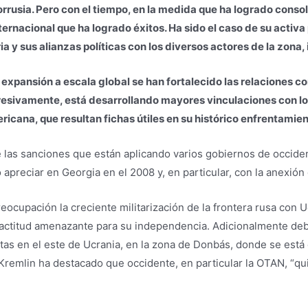
orrusia. Pero con el tiempo, en la medida que ha logrado consol
rnacional que ha logrado éxitos. Ha sido el caso de su activa
ia y sus alianzas políticas con los diversos actores de la zona, 
 expansión a escala global se han fortalecido las relaciones c
gresivamente, está desarrollando mayores vinculaciones con los
ricana, que resultan fichas útiles en su histórico enfrentamie
 las sanciones que están aplicando varios gobiernos de occiden
apreciar en Georgia en el 2008 y, en particular, con la anexión
ocupación la creciente militarización de la frontera rusa con U
 actitud amenazante para su independencia. Adicionalmente de
as en el este de Ucrania, en la zona de Donbás, donde se está
l Kremlin ha destacado que occidente, en particular la OTAN, “q