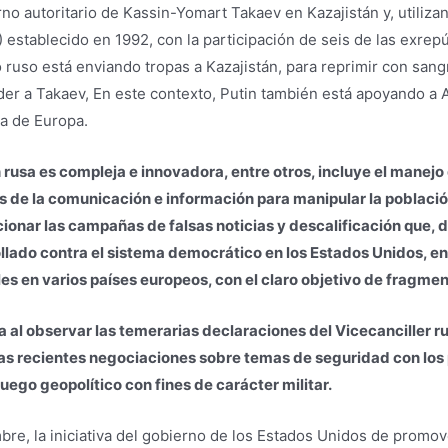
erno autoritario de Kassin-Yomart Takaev en Kazajistán y, utili
stablecido en 1992, con la participación de seis de las exrepúb
ruso está enviando tropas a Kazajistán, para reprimir con sangr
der a Takaev, En este contexto, Putin también está apoyando a 
va de Europa.
 rusa es compleja e innovadora, entre otros, incluye el manejo
as de la comunicación e información para manipular la población
ionar las campañas de falsas noticias y descalificación que, d
lado contra el sistema democrático en los Estados Unidos, en 
s en varios países europeos, con el claro objetivo de fragmenta
a al observar las temerarias declaraciones del Vicecanciller 
 las recientes negociaciones sobre temas de seguridad con los
uego geopolítico con fines de carácter militar.
re, la iniciativa del gobierno de los Estados Unidos de promo