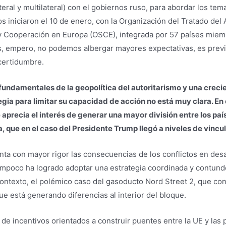
teral y multilateral) con el gobiernos ruso, para abordar los t
 iniciaron el 10 de enero, con la Organización del Tratado del 
 y Cooperación en Europa (OSCE), integrada por 57 países miemb
sis, empero, no podemos albergar mayores expectativas, es previ
ncertidumbre.
 fundamentales de la geopolítica del autoritarismo y una crec
egia para limitar su capacidad de acción no está muy clara. En
aprecia el interés de generar una mayor división entre los paí
a, que en el caso del Presidente Trump llegó a niveles de vincu
nta con mayor rigor las consecuencias de los conflictos en desa
ampoco ha logrado adoptar una estrategia coordinada y contunde
 contexto, el polémico caso del gasoducto Nord Street 2, que c
ue está generando diferencias al interior del bloque.
 de incentivos orientados a construir puentes entre la UE y las 