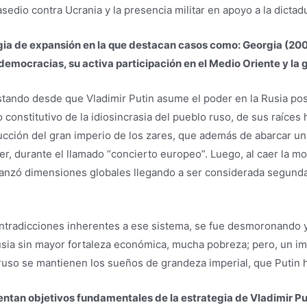
edio contra Ucrania y la presencia militar en apoyo a la dictad
gia de expansión en la que destacan casos como: Georgia (200
 democracias, su activa participación en el Medio Oriente y la
tando desde que Vladimir Putin asume el poder en la Rusia po
constitutivo de la idiosincrasia del pueblo ruso, de sus raíces
cción del gran imperio de los zares, que además de abarcar un 
er, durante el llamado “concierto europeo”. Luego, al caer la m
anzó dimensiones globales llegando a ser considerada segunda 
tradicciones inherentes a ese sistema, se fue desmoronando y,
ia sin mayor fortaleza económica, mucha pobreza; pero, un impo
 ruso se mantienen los sueños de grandeza imperial, que Putin h
entan objetivos fundamentales de la estrategia de Vladimir Puti