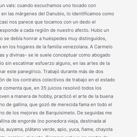
o un vals: cuando escuchamos uno tocado con
ro en las márgenes del Danubio, lo identificamos como
 casi nos parece que tocamos con un dedo el
responde a cada región de nuestro afecto. Hubo un
ndo se debía honrar a huéspedes muy distinguidos,
ía en los hogares de la familia venezolana. A Carmelo
nas y divinas- se le suele conceptuar como abogado
io sin escatimar esfuerzo alguno, en las artes de la
uinar este panegírico. Trabajó durante más de dos
n de los contratos colectivos de trabajo en el estado
e comenta que, en 35 juicios resolvió todos los
ven a manera de hobby, practicó el arte de la buena
cho de gallina, que gozó de merecida fama en todo el
s uno de los mejores de Barquisimeto. De seguidas me
llina de engorde (no ponedora vieja, destinada al
ria, auyama, plátano verde, apio, yuca, ñame, chayota