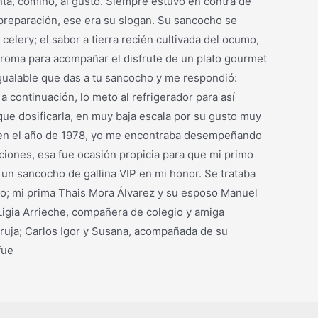
ienta, comino, al gusto. Siempre estuvo en contra de
a preparación, ese era su slogan. Su sancocho se
 celery; el sabor a tierra recién cultivada del ocumo,
o aroma para acompañar el disfrute de un plato gourmet
igualable que das a tu sancocho y me respondió:
a continuación, lo meto al refrigerador para así
que dosificarla, en muy baja escala por su gusto muy
za en el año de 1978, yo me encontraba desempeñando
ciones, esa fue ocasión propicia para que mi primo
un sancocho de gallina VIP en mi honor. Se trataba
llo; mi prima Thais Mora Álvarez y su esposo Manuel
 Ligia Arrieche, compañera de colegio y amiga
aruja; Carlos Igor y Susana, acompañada de su
fue