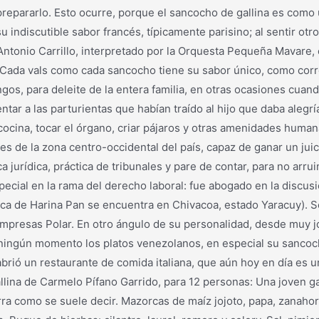
prepararlo. Esto ocurre, porque el sancocho de gallina es com
u indiscutible sabor francés, típicamente parisino; al sentir ot
Antonio Carrillo, interpretado por la Orquesta Pequeña Mavare,
. Cada vals como cada sancocho tiene su sabor único, como cor
gos, para deleite de la entera familia, en otras ocasiones cua
ntar a las parturientas que habían traído al hijo que daba alegr
cocina, tocar el órgano, criar pájaros y otras amenidades huma
es de la zona centro-occidental del país, capaz de ganar un juic
a jurídica, práctica de tribunales y pare de contar, para no arr
ial en la rama del derecho laboral: fue abogado en la discusió
ica de Harina Pan se encuentra en Chivacoa, estado Yaracuy). S
mpresas Polar. En otro ángulo de su personalidad, desde muy jo
en ningún momento los platos venezolanos, en especial su sanco
 abrió un restaurante de comida italiana, que aún hoy en día e
lina de Carmelo Pífano Garrido, para 12 personas: Una joven ga
tierra como se suele decir. Mazorcas de maíz jojoto, papa, zanaho