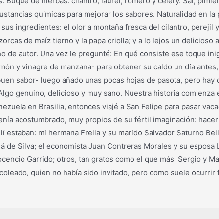
s. Buque de hierbas: cilantro, laurel, romero y celery. Sal, pim
 sustancias químicas para mejorar los sabores. Naturalidad en l
us ingredientes: el olor a montaña fresca del cilantro, perejil y
orcas de maíz tierno y la papa criolla; y a lo lejos un delicios
ho de autor. Una vez le pregunté: En qué consiste ese toque in
limón y vinagre de manzana- para obtener su caldo un día antes, 
 buen sabor- luego añado unas pocas hojas de pasota, pero hay 
 Algo genuino, delicioso y muy sano. Nuestra historia comien
ezuela en Brasilia, entonces viajé a San Felipe para pasar vaca
ía acostumbrado, muy propios de su fértil imaginación: hacer 
allí estaban: mi hermana Frella y su marido Salvador Saturno Be
alá de Silva; el economista Juan Contreras Morales y su esposa
ocencio Garrido; otros, tan gratos como el que más: Sergio y M
oleado, quien no había sido invitado, pero como suele ocurrir 