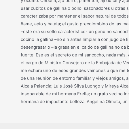
y ocumo. Cebolla, ajo porro, pimentón, ají dulce y ajo
usar cubitos de gallina o pollo, sazonadores u otras
caracterizaba por mantener el sabor natural de todos s
ñame, apio y batata; el gusto precolombino de las maz
–este era su sello característico- un genuino sancoc
cocino la gallina –no sin antes limpiarla con jugo de 
desengrasarlo –la grasa en el caldo de gallina no da
fuerte. Ese es el secreto de mi sancocho, nada más.
el cargo de Ministro Consejero de la Embajada de Ven
me echara uno de esos grandes vainones a que me ten
de una reunión de entorno familiar y viejos amigos, 
Alcalá Palencia; Luis José Silva Luongo y Mireya Alc
inseparable de mi hermana Frella; un grato vecino In
hermana de impactante belleza: Angelina Olmeta; un c