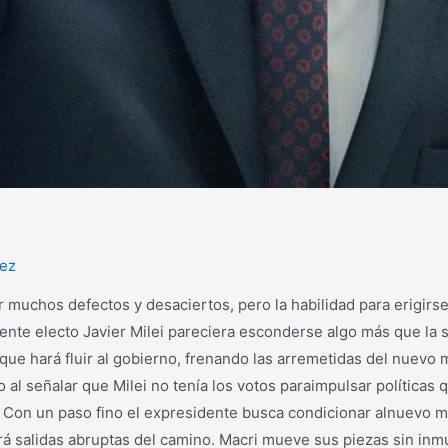
rez
r muchos defectos y desaciertos, pero la habilidad para erigirs
dente electo Javier Milei pareciera esconderse algo más que la s
ue hará fluir al gobierno, frenando las arremetidas del nuevo
o al señalar que Milei no tenía los votos paraimpulsar políticas
s. Con un paso fino el expresidente busca condicionar alnuevo 
ará salidas abruptas del camino. Macri mueve sus piezas sin inm