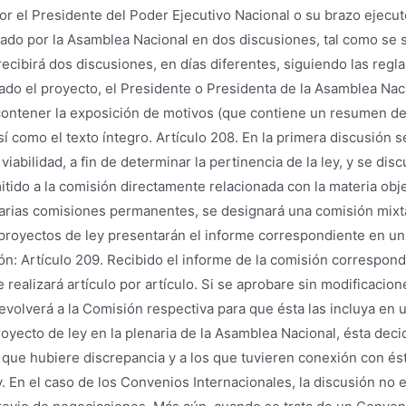
por el Presidente del Poder Ejecutivo Nacional o su brazo ejecut
ado por la Asamblea Nacional en dos discusiones, tal como se se
ecibirá dos discusiones, en días diferentes, siguiendo las regl
do el proyecto, el Presidente o Presidenta de la Asamblea Nacio
ontener la exposición de motivos (que contiene un resumen del 
í como el texto íntegro. Artículo 208. En la primera discusión 
viabilidad, a fin de determinar la pertinencia de la ley, y se dis
tido a la comisión directamente relacionada con la materia obje
arias comisiones permanentes, se designará una comisión mixta 
proyectos de ley presentarán el informe correspondiente en un 
n: Artículo 209. Recibido el informe de la comisión correspondi
e realizará artículo por artículo. Si se aprobare sin modificacio
devolverá a la Comisión respectiva para que ésta las incluya en
royecto de ley en la plenaria de la Asamblea Nacional, ésta deci
 que hubiere discrepancia y a los que tuvieren conexión con ésto
. En el caso de los Convenios Internacionales, la discusión no e