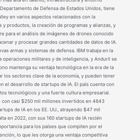
el Departamento de Defensa de Estados Unidos, tiene
alley en varios aspectos relacionados con la
ios y productos, la creación de programas y alianzas, y
are para el análisis de imágenes de drones conocido
cenar y procesar grandes cantidades de datos de IA.
nuevas armas y sistemas de defensa. IBM trabaja en la
 operaciones militares y de inteligencia, y Anduril se
ono mantenga su ventaja tecnológica en la era de la
nar los sectores clave de la economía, y pueden tener
n el desarrollo de startups de IA. El país cuenta con
tos tecnológicos y una fuerte cultura empresarial.
3 con casi $250 mil millones invertidos en 4643
rtups de IA en los EE. UU., atrayendo $47 mil
lta en 2022, con sus 160 startups de IA recién
mportancia para los países que compiten por el
ención, lo que les otorga una ventaja competitiva