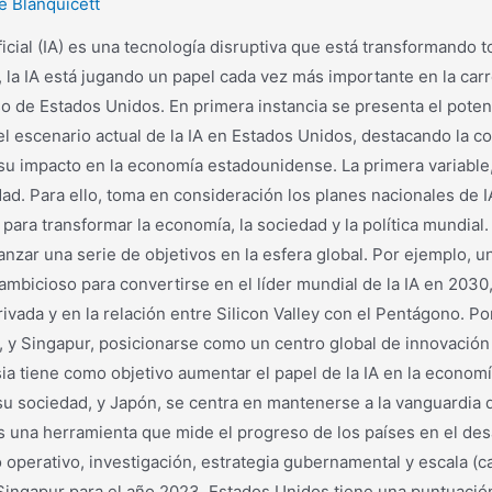
e Blanquicett
ficial (IA) es una tecnología disruptiva que está transformando to
 la IA está jugando un papel cada vez más importante en la carrer
so de Estados Unidos. En primera instancia se presenta el potenc
 el escenario actual de la IA en Estados Unidos, destacando la 
y su impacto en la economía estadounidense. La primera variabl
ad. Para ello, toma en consideración los planes nacionales de 
 para transformar la economía, la sociedad y la política mundial
anzar una serie de objetivos en la esfera global. Por ejemplo, u
 ambicioso para convertirse en el líder mundial de la IA en 2030,
 privada y en la relación entre Silicon Valley con el Pentágono. 
, y Singapur, posicionarse como un centro global de innovación 
a tiene como objetivo aumentar el papel de la IA en la economía,
 su sociedad, y Japón, se centra en mantenerse a la vanguardia d
al es una herramienta que mide el progreso de los países en el de
rno operativo, investigación, estrategia gubernamental y escala (
 Singapur para el año 2023. Estados Unidos tiene una puntuación