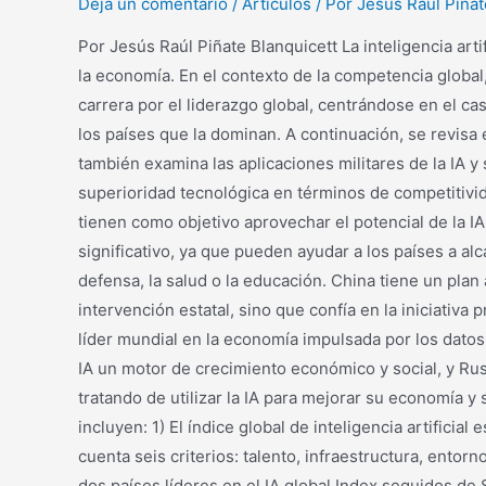
Deja un comentario
/
Artículos
/ Por
Jesús Raúl Piñat
Por Jesús Raúl Piñate Blanquicett La inteligencia arti
la economía. En el contexto de la competencia global,
carrera por el liderazgo global, centrándose en el ca
los países que la dominan. A continuación, se revisa
también examina las aplicaciones militares de la IA 
superioridad tecnológica en términos de competitivid
tienen como objetivo aprovechar el potencial de la IA
significativo, ya que pueden ayudar a los países a alc
defensa, la salud o la educación. China tiene un plan
intervención estatal, sino que confía en la iniciativa
líder mundial en la economía impulsada por los datos
IA un motor de crecimiento económico y social, y Rusi
tratando de utilizar la IA para mejorar su economía y
incluyen: 1) El índice global de inteligencia artifici
cuenta seis criterios: talento, infraestructura, ento
dos países líderes en el IA global Index seguidos de