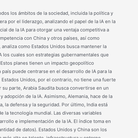
dos los ámbitos de la sociedad, incluida la política y
a por el liderazgo, analizando el papel de la IA en la
ial de la IA para otorgar una ventaja competitiva a
competencia con China y otros países, así como
e, analiza como Estados Unidos busca mantener la
IA los cuales son estrategias gubernamentales que
. Estos planes tienen un impacto geopolítico
n país puede centrarse en el desarrollo de IA para la
 Estados Unidos, por el contrario, no tiene una fuerte
Por su parte, Arabia Saudita busca convertirse en un
y adopción de la IA. Asimismo, Alemania, hace de la
 la defensa y la seguridad. Por último, India está
e la tecnología mundial. Las diversas variables
sarrollo e implementación de la IA. El índice toma en
cantidad de datos). Estados Unidos y China son los
 más alta en talento, infraestructura y entorno