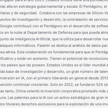
más alta en estrategia gubernamental y escala. El Pentágono, 
militares y de seguridad. Colabora con las empresas de Silicon V
royectos de investigación y desarrollo, la contratación de servic
, Google contribuyó con el Pentágono en el desarrollo de softw
os en la nube al Departamento de Defensa para que pueda alma
junto de Inteligencia Artificial, que la utiliza para desarrollar 
aques informáticos. Palantir se dedica al análisis de datos para
ensa aérea. Esta colaboración es fundamental para que el Pentág
nificativo y están en aumento. Tienen el potencial de revolucio
e los países que las poseen. Estados Unidos es el líder mundial e
ida base de investigación y desarrollo, un gran número de talen
inversión en IA, con el primero liderando en general desde 201
versión continúan creciendo. Solo en 2022, se fundaron 524 sta
s tanto, China ostentó la inversión corporativa promedio más a
a. Las patentes para la IA son un activo estratégico de gran i
os titulares derechos exclusivos para la explotación de una inv