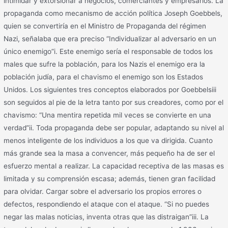
intimidar y extorsionar a negocios, comerciantes y empresarios. La
propaganda como mecanismo de acción política Joseph Goebbels,
quien se convertiría en el Ministro de Propaganda del régimen
Nazi, señalaba que era preciso “Individualizar al adversario en un
único enemigo”i. Este enemigo sería el responsable de todos los
males que sufre la población, para los Nazis el enemigo era la
población judía, para el chavismo el enemigo son los Estados
Unidos. Los siguientes tres conceptos elaborados por Goebbelsiii
son seguidos al pie de la letra tanto por sus creadores, como por el
chavismo: “Una mentira repetida mil veces se convierte en una
verdad”ii. Toda propaganda debe ser popular, adaptando su nivel al
menos inteligente de los individuos a los que va dirigida. Cuanto
más grande sea la masa a convencer, más pequeño ha de ser el
esfuerzo mental a realizar. La capacidad receptiva de las masas es
limitada y su comprensión escasa; además, tienen gran facilidad
para olvidar. Cargar sobre el adversario los propios errores o
defectos, respondiendo el ataque con el ataque. “Si no puedes
negar las malas noticias, inventa otras que las distraigan”iii. La