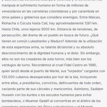
manipula el sufrimiento humano en forma de millones de
venezolanos en las carreteras colombianas y por carambola en
otros países y gobiernos que considera enemigos. Entre Maicao,
Riohacha o Cúcuta hasta Cali, hay aproximadamente 1261 km.
Hasta Chile, unos lejanos 5000 km. Distancia de tensiones, de
persecución, del drama de un pueblo en busca de futuro. ¿Qué
tienen en común Lukashenko y Maduro? Además de la utilización
de esta espantosa arma, su talante dictatorial y su absoluto
desconocimiento de la dignidad humana y el dolor. Sin embargo,
ellos no son los creadores de este horror, más bien son los
verdugos de turno. Recordemos al cruel Fidel Castro en 1980,
quien lanzó desde el puerto de Mariel, sus “torpedos” cargados con
135.000 cubanos desesperados por huir de la isla, incluyendo
entre ellos, a presidiarios, convictos, delincuentes de todo orden,
vaciando parte de sus cárceles y manicomios. Asimismo, Saddam
Hussein con los kurdos o los escudos humanos para evitar
bombardeos, o Muamar Gadafi al convertirse en el árbitro de los
corredores migratorios del África subsahariana y el Magreb