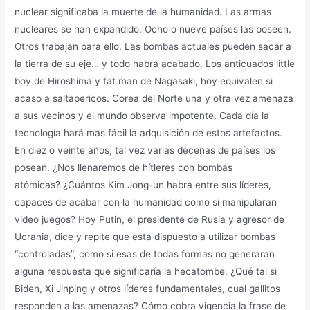
nuclear significaba la muerte de la humanidad. Las armas
nucleares se han expandido. Ocho o nueve países las poseen.
Otros trabajan para ello. Las bombas actuales pueden sacar a
la tierra de su eje… y todo habrá acabado. Los anticuados little
boy de Hiroshima y fat man de Nagasaki, hoy equivalen si
acaso a saltapericos. Corea del Norte una y otra vez amenaza
a sus vecinos y el mundo observa impotente. Cada día la
tecnología hará más fácil la adquisición de estos artefactos.
En diez o veinte años, tal vez varias decenas de países los
posean. ¿Nos llenaremos de hítleres con bombas
atómicas? ¿Cuántos Kim Jong-un habrá entre sus líderes,
capaces de acabar con la humanidad como si manipularan
video juegos? Hoy Putin, el presidente de Rusia y agresor de
Ucrania, dice y repite que está dispuesto a utilizar bombas
“controladas”, como si esas de todas formas no generaran
alguna respuesta que significaría la hecatombe. ¿Qué tal si
Biden, Xi Jinping y otros líderes fundamentales, cual gallitos
responden a las amenazas? Cómo cobra vigencia la frase de