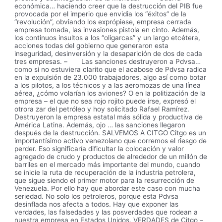
económica… haciendo creer que la destrucción del PIB fue
provocada por el imperio que envidia los “éxitos” de la
“revolución”, obviando los exprópiese, empresa cerrada
empresa tomada, las invasiones pistola en cinto. Además,
los continuos insultos a los “oligarcas” y un largo etcétera,
acciones todas del gobierno que generaron esta
inseguridad, desinversión y la desaparición de dos de cada
tres empresas. – Las sanciones destruyeron a Pdvsa…
como si no estuviera clarito que el acabose de Pdvsa radica
en la expulsión de 23.000 trabajadores, algo así como botar
a los pilotos, a los técnicos y a las aeromozas de una línea
aérea, ¿cómo volarían los aviones? O en la politización de la
empresa – el que no sea rojo rojito puede irse, expresó el
otrora zar del petróleo y hoy solicitado Rafael Ramírez.
Destruyeron la empresa estatal más sólida y productiva de
América Latina. Además, ojo … las sanciones llegaron
después de la destrucción. SALVEMOS A CITGO Citgo es un
importantísimo activo venezolano que corremos el riesgo de
perder. Eso significaría dificultar la colocación y valor
agregado de crudo y productos de alrededor de un millón de
barriles en el mercado más importante del mundo, cuando
se inicie la ruta de recuperación de la industria petrolera,
que sigue siendo el primer motor para la resurrección de
Venezuela. Por ello hay que abordar este caso con mucha
seriedad. No solo los petroleros, porque esta Pdvsa
desinflada nos afecta a todos. Hay que exponer las
verdades, las falsedades y las posverdades que rodean a
nuestra empresa en Estados Unidos. VERDADES de Citgo –