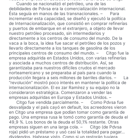
Cuando se nacionalizó el petróleo, una de las
debilidades de Pdvsa era la comercialización internacional.
Ésta seguía en manos de las transnacionales. – Para
incrementar esta capacidad, se diseñó y ejecutó la política
de Internacionalización, que consistió en comprar refinerías
y puertos de embarque en el extranjero, a objeto de llevar
nuestro petróleo procesado, sin intermediarios y
directamente a los centros de consumo del mundo. De la
vaca a la boca, la idea fue sacar el petróleo de los pozos y
llevarlo directamente a los tanques de gasolina de los
principales centros de consumo del mundo. – Citgo fue la
empresa adquirida en Estados Unidos, con varias refinerías
y asociada a muchos centros de distribución. Así, se
garantizaba para nuestros difíciles crudos el mercado
norteamericano y se preparaba al país para cuando la
producción llegara a seis millones de barriles diarios. – La
“revolución” mostró poco interés en mantener la política de
internacionalización. El ex zar Ramírez y su equipo no la
consideraron estratégica. Comenzaron a vender las
empresas adquiridas en Europa y Estados Unidos. –
Citgo fue vendida parcialmente. – Como Pdvsa fue
desvalijada y el país cayó en default, los acreedores vieron
en Citgo una empresa que podían tomar como garantía de
pago. Una empresa rusa le tomó como garantía de deuda el
49,9 %. Los bonos de la deuda el 50,1% restante. Otras
empresas siguen en una larga cola. – Citgo (de Pdvsa
roja) pidió un préstamo y usó casi la totalidad para pagar…
dividendos. Habrase visto. Como si un restorán tuviera