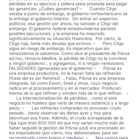
pérdidas en su ejercicio y pidiera plata prestada para pagar
las ganancias. ¿Cuáles ganancias? – Cuando Citgo
estaba a punto de embargo, el gobierno norteamericano se
la entregó al gobierno interino. Sin entrar en aspectos
políticos, esa gestión por ahora, ha salvado a Citgo del
embargo. El gobierno federal estadounidense paralizó
posibles ejecuciones, y la empresa ha mejorado
significativamente su situación financiera. Por cierto, la
Citgo roja, tenía más deudas que activos. – Pero Citgo
sigue en riesgo de embargo. Es imperativo que los
venezolanos la salvemos. Como dice el presidente de Pdvsa
ad hoc, Horacio Medina, la pérdida de Citgo no le conviene
a ningún gobierno… y agregamos, ni a ningún venezolano.
FALSEDADES (generadas por el gobierno) – Pdvsa es
una empresa productora, no le hacen falta las refinerías
(frase del ex zar Ramírez) … Falso, Pdvsa es una empresa
integrada, tal como Exxon, Shell y otras, cuyo negocio
radica en el procesamiento y en el mercadeo. Producen
menos de lo que refinan y venden más de lo que refinan. –
La internacionalización da pérdidas… como sí este
negocio no hubiera que verlo de manera sistémica y a largo
plazo. – Las refinerías compradas no procesan crudo
pesado… basta observar las dietas ayer y hoy para
desvirtuar esa frase. Además, el crudo extrapesado de la
faja (que eran 600.000 bd que hoy serían mucho más de
haber seguido la gestión de Pdvsa azul) era procesado en
los mejoradores (por cierto, hoy deteriorados) para ser
reconstituido como liviano y mediano. – Nos vamos para