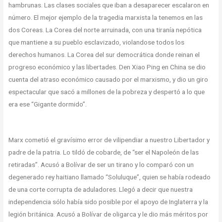
hambrunas. Las clases sociales que iban a desaparecer escalaron en
número. El mejor ejemplo de la tragedia marxista la tenemos en las
dos Coreas. La Corea del norte arruinada, con una tiranía nepótica
que mantiene a su pueblo esclavizado, violandose todos los
derechos humanos. La Corea del sur democrática donde reinan el
progreso económico y las libertades. Den Xiao Ping en China se dio
cuenta del atraso económico causado por el marxismo, y dio un giro
espectacular que sacó a millones de la pobreza y despertó a lo que
era ese “Gigante dormido”.
Marx cometió el gravísimo error de vilipendiar a nuestro Libertador y
padre de la patria. Lo tildó de cobarde, de “ser el Napoleón de las
retiradas”. Acusó a Bolívar de ser un tirano y lo comparó con un
degenerado rey haitiano llamado “Soluluque”, quien se había rodeado
de una corte corrupta de aduladores. Llegó a decir que nuestra
independencia sólo había sido posible por el apoyo de Inglaterra y la
legión británica. Acusó a Bolívar de oligarca y le dio más méritos por