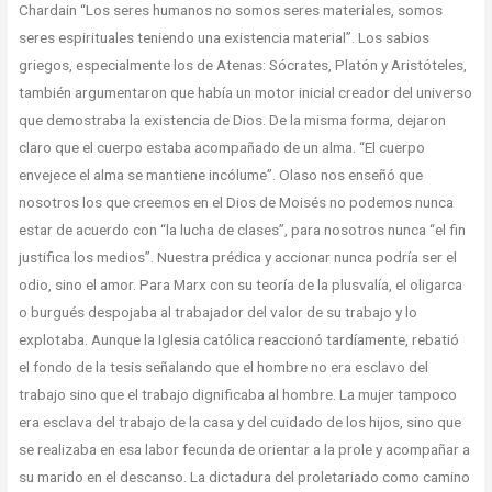
Chardain “Los seres humanos no somos seres materiales, somos
seres espirituales teniendo una existencia material”. Los sabios
griegos, especialmente los de Atenas: Sócrates, Platón y Aristóteles,
también argumentaron que había un motor inicial creador del universo
que demostraba la existencia de Dios. De la misma forma, dejaron
claro que el cuerpo estaba acompañado de un alma. “El cuerpo
envejece el alma se mantiene incólume”. Olaso nos enseñó que
nosotros los que creemos en el Dios de Moisés no podemos nunca
estar de acuerdo con “la lucha de clases”, para nosotros nunca “el fin
justifica los medios”. Nuestra prédica y accionar nunca podría ser el
odio, sino el amor. Para Marx con su teoría de la plusvalía, el oligarca
o burgués despojaba al trabajador del valor de su trabajo y lo
explotaba. Aunque la Iglesia católica reaccionó tardíamente, rebatió
el fondo de la tesis señalando que el hombre no era esclavo del
trabajo sino que el trabajo dignificaba al hombre. La mujer tampoco
era esclava del trabajo de la casa y del cuidado de los hijos, sino que
se realizaba en esa labor fecunda de orientar a la prole y acompañar a
su marido en el descanso. La dictadura del proletariado como camino