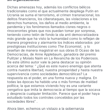
Dichas amenazas hoy, además los conflictos bélicos
tradicionales como el que actualmente despliega Putin en
Ucrania se suma el terrorismo, el crimen transnacional, los
delitos financieros, los ciberataques, las violaciones a los
derechos humanos, los daños al medio ambiente, la
pandemia y los fenómenos llamados cisnes negros o
rinocerontes grises que nos puedan tomar por sorpresa,
teniendo como telón de fondo la ola anti democratizadora
más grande que ha visto la humanidad como lo reflejan de
manera progresiva y alarmante los índices elaborados por
prestigiosas instituciones como
The Economist
, y lo
reseñan de manera magistral en sus obras El Ocaso de las
Democracias, de Anne Applebaum, ganadora del premio
Pulitzer y Moisés Naim en La Revancha de los Poderosos.
De este último autor vale la pena destacar su opinión
acerca del tema: “ ¿Qué es este nuevo enemigo que atenta
contra nuestra libertad, nuestra prosperidad y hasta nuestra
supervivencia como sociedades democráticas? La
respuesta es el poder, en una forma nueva y maligna. En
todas las épocas ha habido una o más formas de maldad
política; la que estamos viviendo hoy es una variante
vengativa que imita la democracia al tiempo que la socava
y desprecia cualquier limitación. Parece que el poder haya
estudiado todos los controles concebidos por las
sociedades libres” .
Ahora bien, echemos un vistazo a la gobernanza