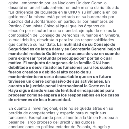
global empezando por las Naciones Unidas: Como lo
describí en un artículo anterior en este mismo diario titulado
“La dirigencia de izquierda en la ONU y su influencia en los
gobiernos” la misma está penetrada en su burocracia por
cuadros del autoritarismo, en particular por miembros del
Partido Comunista Chino al igual que los órganos de
elección por el autoritarismo mundial, ejemplo de ello es la
composición del Consejo de Derechos Humanos en Ginebra,
lo cual debilita, desvirtúa o paraliza las responsabilidades
que conlleva su mandato.
La inutilidad de su Consejo de
Seguridad es de larga data y su Secretaria General bajo el
mando del reelecto Gutiérrez, se asoma de vez en cuando
para expresar “profunda preocupación” por tal o cual
motivo. El conjunto de órganos de la familia ONU han
debilitado o desvirtuado las funciones para los cuales
fueron creados y debido al alto costo de su
mantenimiento no seria descartable que en un futuro
tuviesen un cierre compasivo de sus actividades. En
cuanto a la justicia penal internacional la Corte en La
Haya sigue dando visos de lentitud e incapacidad para
procesar como se espera a los responsables en los casos
de crímenes de lesa humanidad.
En cuanto al nivel regional, este no se queda atrás en su
perdida de competencias y espacio para cumplir sus
funciones. Exceptuando parcialmente a la Union Europea a
pesar del largo proceso del Brexit y las dudosa
conducciones en política exterior de Polonia, Hungría y