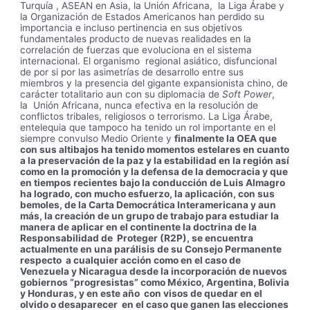
Turquía , ASEAN en Asia, la Unión Africana, la Liga Árabe y
la Organización de Estados Americanos han perdido su
importancia e incluso pertinencia en sus objetivos
fundamentales producto de nuevas realidades en la
correlación de fuerzas que evoluciona en el sistema
internacional. El organismo regional asiático, disfuncional
de por si por las asimetrías de desarrollo entre sus
miembros y la presencia del gigante expansionista chino, de
carácter totalitario aun con su diplomacia de
Soft Power
,
la Unión Africana, nunca efectiva en la resolución de
conflictos tribales, religiosos o terrorismo. La Liga Árabe,
entelequia que tampoco ha tenido un rol importante en el
siempre convulso Medio Oriente y
finalmente la OEA que
con sus altibajos ha tenido momentos estelares en cuanto
a la preservación de la paz y la estabilidad en la región así
como en la promoción y la defensa de la democracia y que
en tiempos recientes bajo la conducción de Luis Almagro
ha logrado, con mucho esfuerzo, la aplicación, con sus
bemoles, de la Carta Democrática Interamericana y aun
más, la creación de un grupo de trabajo para estudiar la
manera de aplicar en el continente la doctrina de la
Responsabilidad de Proteger (R2P), se encuentra
actualmente en una parálisis de su Consejo Permanente
respecto a cualquier acción como en el caso de
Venezuela y Nicaragua desde la incorporación de nuevos
gobiernos “progresistas” como México, Argentina, Bolivia
y Honduras, y en este año con visos de quedar en el
olvido o desaparecer en el caso que ganen las elecciones