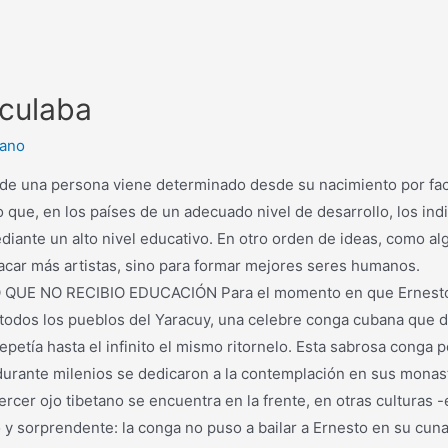
lculaba
fano
de una persona viene determinado desde su nacimiento por facto
o que, en los países de un adecuado nivel de desarrollo, los in
ediante un alto nivel educativo. En otro orden de ideas, como 
elas. No para sacar más artistas, sino para f
IBIO EDUCACIÓN Para el momento en que Ernesto abrió 
dos los pueblos del Yaracuy, una celebre conga cubana que decí
petía hasta el infinito el mismo ritornelo. Esta sabrosa conga p
rante milenios se dedicaron a la contemplación en sus monasteri
ercer ojo tibetano se encuentra en la frente, en otras culturas 
o y sorprendente: la conga no puso a bailar a Ernesto en su cuna