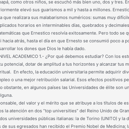
pá, como otros niños, se escuchó más bien uno, dos y tres. En
riormente elevó sus guarismos a mil y hasta a millones. Ernesti
para que realizara sus malabarismos numéricos: sumas muy difícil
licados horarios en interminables días, quebrados y decimales
 matemáticas que Ernestico resolvía exitosamente. Pero todo se
 hacia atrás, hasta el día en que Ernesto se consumió poco a p
e estudiar y desarrollar los dones que Dios 
 ACADEMICO 1.- ¿Por qué debemos estudiar? Con los estudi
tu potencial, dotar de amplitud a tus horizontes y alcanzar tus 
itual. En efecto, la educación universitaria permite adquirir div
pleo o una mejor retribución salarial. Esos efectos positivos p
No obstante, en algunos países las Universidades de élite son u
hay movilidad social alguna. 1, a.- C
able, del valor y el mérito que se atribuye a los títulos de e
s la atención en dos “top universities” del Reino Unido de Gr
 dos universidades públicas italianas: la de Torino (UNITO) y la
s de sus egresados han recibido el Premio Nobel de Medicina; la