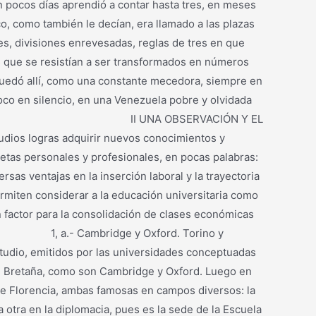
 pocos días aprendió a contar hasta tres, en meses
co, como también le decían, era llamado a las plazas
es, divisiones enrevesadas, reglas de tres en que
 que se resistían a ser transformados en números
 quedó allí, como una constante mecedora, siempre en
oco en silencio, en una Venezuela pobre y olvidada
le había dado. II UNA OBSERVACIÓN Y EL
os logras adquirir nuevos conocimientos y
metas personales y profesionales, en pocas palabras:
ersas ventajas en la inserción laboral y la trayectoria
ermiten considerar a la educación universitaria como
n factor para la consolidación de clases económicas
ambridge y Oxford. Torino y
studio, emitidos por las universidades conceptuadas
an Bretaña, como son Cambridge y Oxford. Luego en
 de Florencia, ambas famosas en campos diversos: la
 otra en la diplomacia, pues es la sede de la Escuela