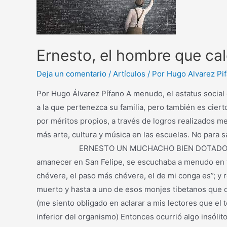
Ernesto, el hombre que ca
Deja un comentario
/
Artículos
/ Por
Hugo Alvarez Pi
Por Hugo Álvarez Pífano A menudo, el estatus social 
a la que pertenezca su familia, pero también es ciert
por méritos propios, a través de logros realizados m
más arte, cultura y música en las escu
ERNESTO UN MUCHACHO BIEN DOTADO QUE NO REC
amanecer en San Felipe, se escuchaba a menudo en to
chévere, el paso más chévere, el de mi conga es”; y re
muerto y hasta a uno de esos monjes tibetanos que du
(me siento obligado en aclarar a mis lectores que el t
inferior del organismo) Entonces ocurrió algo insólit