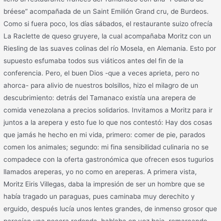
bréese” acompañada de un Saint Emilión Grand cru, de Burdeos.
Como si fuera poco, los días sábados, el restaurante suizo ofrecía
La Raclette de queso gruyere, la cual acompañaba Moritz con un
Riesling de las suaves colinas del río Mosela, en Alemania. Esto por
supuesto esfumaba todos sus viáticos antes del fin de la
conferencia. Pero, el buen Dios -que a veces aprieta, pero no
ahorca- para alivio de nuestros bolsillos, hizo el milagro de un
descubrimiento: detrás del Tamanaco existía una arepera de
comida venezolana a precios solidarios. Invitamos a Moritz para ir
juntos a la arepera y esto fue lo que nos contestó: Hay dos cosas
que jamás he hecho en mi vida, primero: comer de pie, parados
comen los animales; segundo: mi fina sensibilidad culinaria no se
compadece con la oferta gastronómica que ofrecen esos tugurios
llamados areperas, yo no como en areperas. A primera vista,
Moritz Eiris Villegas, daba la impresión de ser un hombre que se
había tragado un paraguas, pues caminaba muy derechito y
erguido, después lucía unos lentes grandes, de inmenso grosor que