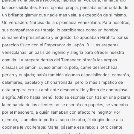
parecían una pecera redonda, hablaba en voz baja, remarcando
las eses sibilantes. En su opinión propia, pensaba estar dotado de
un brillante glamur que nadie más veía, a excepción de sí mismo.
Un verdadero Narciso de la diplomacia venezolana. Para nosotros,
sus compañeros de trabajo, lo percibíamos como un hombre
sumamente presuntuoso y engreído. Lo apodaban Hirohito por su
parecido físico con el Emperador de Japón. 3.- Las areperas
venezolanas, un oasis de ingenio y alegría para ofrecer nuestra
comida. La arepera detrás del Tamanaco ofrecía las arepas
clásicas de jamón, queso amarillo, pollo, carne desmechada,
perico y cuajada; había también algunas especialidades, camarón,
calamares, bacalao y chicharronada, pero lo más simpático de
esta arepera era su ambiente descontraído y lleno de contagiosa
alegría: Allí no había menú, todo se escribía con tiza en una pizarra,
la comanda de los clientes no se escribía en papeles, se voceaba
por el mesonero, a quién llamaban con afecto “el negrito” Por
ejemplo, si un cliente pedía la sopa de rabo, él dirigiéndose a la
cocinera le vociferaba: María, pásame ese rabo; si otro cliente