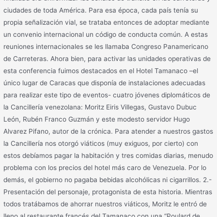
ciudades de toda América. Para esa época, cada país tenía su
propia señalización vial, se trataba entonces de adoptar mediante
un convenio internacional un código de conducta común. A estas
reuniones internacionales se les llamaba Congreso Panamericano
de Carreteras. Ahora bien, para activar las unidades operativas de
esta conferencia fuimos destacados en el Hotel Tamanaco –el
único lugar de Caracas que disponía de instalaciones adecuadas
para realizar este tipo de eventos- cuatro jóvenes diplomáticos de
la Cancillería venezolana: Moritz Eiris Villegas, Gustavo Dubuc
León, Rubén Franco Guzmán y este modesto servidor Hugo
Alvarez Pifano, autor de la crónica. Para atender a nuestros gastos
la Cancillería nos otorgó viáticos (muy exiguos, por cierto) con
estos debíamos pagar la habitación y tres comidas diarias, menudo
problema con los precios del hotel más caro de Venezuela. Por lo
demás, el gobierno no pagaba bebidas alcohólicas ni cigarrillos. 2.-
Presentación del personaje, protagonista de esta historia. Mientras
todos tratábamos de ahorrar nuestros viáticos, Moritz le entró de
lleno al restaurante francés del Tamanaco con una “Poulard de