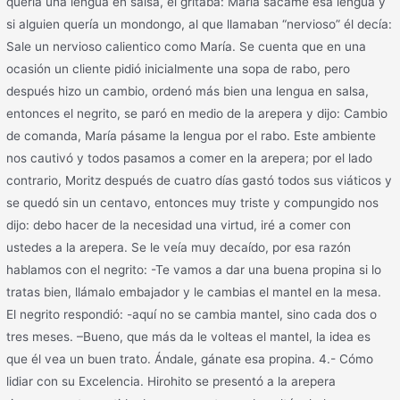
quería una lengua en salsa, él gritaba: María sácame esa lengua y
si alguien quería un mondongo, al que llamaban “nervioso” él decía:
Sale un nervioso calientico como María. Se cuenta que en una
ocasión un cliente pidió inicialmente una sopa de rabo, pero
después hizo un cambio, ordenó más bien una lengua en salsa,
entonces el negrito, se paró en medio de la arepera y dijo: Cambio
de comanda, María pásame la lengua por el rabo. Este ambiente
nos cautivó y todos pasamos a comer en la arepera; por el lado
contrario, Moritz después de cuatro días gastó todos sus viáticos y
se quedó sin un centavo, entonces muy triste y compungido nos
dijo: debo hacer de la necesidad una virtud, iré a comer con
ustedes a la arepera. Se le veía muy decaído, por esa razón
hablamos con el negrito: -Te vamos a dar una buena propina si lo
tratas bien, llámalo embajador y le cambias el mantel en la mesa.
El negrito respondió: -aquí no se cambia mantel, sino cada dos o
tres meses. –Bueno, que más da le volteas el mantel, la idea es
que él vea un buen trato. Ándale, gánate esa propina. 4.- Cómo
lidiar con su Excelencia. Hirohito se presentó a la arepera