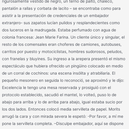
rigurosamente vestido de negro, un terno de paltó, chaleco,
pantalón a rallas y corbata de lacito – se encontraba como para
asistir a la presentación de credenciales de un embajador
extranjero- sus zapatos lucían pulidos y resplandecientes como
dos luceros en la madrugada. Estaba perfumado con agua de
colonia francesa: Jean Marie Farina. Un cliente único y singular, el
resto de los comensales eran choferes de camiones, autobuses,
carritos por puesto y motociclistas, hombres sudorosos, peludos,
con franelas y bluyines. Su ingreso a la arepera presentó el mismo
espectáculo que hubiera ofrecido un pingüino colocado en medio
de un corral de cochinos: una escena insólita y atrabiliaria. El
pequeño mesonero en seguida lo reconoció, se aproximó y le dijo:
Excelencia le tengo una mesa reservada y prosiguió con el
protocolo establecido, sacudió el mantel, lo volteó, puso lo de
abajo para arriba y lo de arriba para abajo, igual estaba sucio por
los dos lados. Entonces colocó media servilleta de papel. Morits
arrugó la cara y con mirada severa le espetó: -Por favor, a mí me
pone la servilleta completa. –Disculpe embajador, aquí se dispone