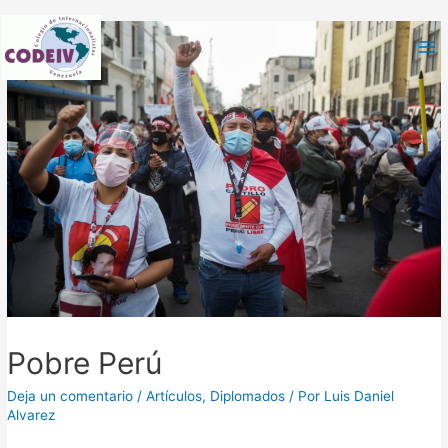
Pobre Perú
Deja un comentario
/
Artículos
,
Diplomados
/ Por
Luis Daniel
Alvarez