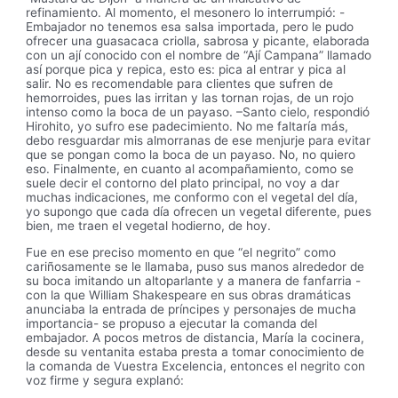
refinamiento. Al momento, el mesonero lo interrumpió: -
Embajador no tenemos esa salsa importada, pero le pudo
ofrecer una guasacaca criolla, sabrosa y picante, elaborada
con un ají conocido con el nombre de “Ají Campana” llamado
así porque pica y repica, esto es: pica al entrar y pica al
salir. No es recomendable para clientes que sufren de
hemorroides, pues las irritan y las tornan rojas, de un rojo
intenso como la boca de un payaso. –Santo cielo, respondió
Hirohito, yo sufro ese padecimiento. No me faltaría más,
debo resguardar mis almorranas de ese menjurje para evitar
que se pongan como la boca de un payaso. No, no quiero
eso. Finalmente, en cuanto al acompañamiento, como se
suele decir el contorno del plato principal, no voy a dar
muchas indicaciones, me conformo con el vegetal del día,
yo supongo que cada día ofrecen un vegetal diferente, pues
bien, me traen el vegetal hodierno, de hoy.
Fue en ese preciso momento en que “el negrito” como
cariñosamente se le llamaba, puso sus manos alrededor de
su boca imitando un altoparlante y a manera de fanfarria -
con la que William Shakespeare en sus obras dramáticas
anunciaba la entrada de príncipes y personajes de mucha
importancia- se propuso a ejecutar la comanda del
embajador. A pocos metros de distancia, María la cocinera,
desde su ventanita estaba presta a tomar conocimiento de
la comanda de Vuestra Excelencia, entonces el negrito con
voz firme y segura explanó: