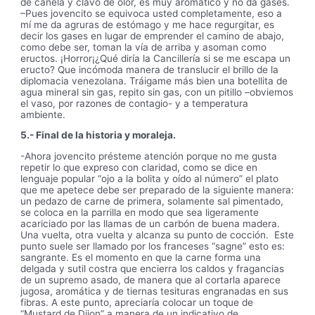
de canela y clavo de olor, es muy aromático y no da gases.
–Pues jovencito se equivoca usted completamente, eso a
mí me da agruras de estómago y me hace regurgitar, es
decir los gases en lugar de emprender el camino de abajo,
como debe ser, toman la vía de arriba y asoman como
eructos. ¡Horror¡¿Qué diría la Cancillería si se me escapa un
eructo? Que incómoda manera de translucir el brillo de la
diplomacia venezolana. Tráigame más bien una botellita de
agua mineral sin gas, repito sin gas, con un pitillo –obviemos
el vaso, por razones de contagio- y a temperatura
ambiente.
5.- Final de la historia y moraleja.
-Ahora jovencito présteme atención porque no me gusta
repetir lo que expreso con claridad, como se dice en
lenguaje popular “ojo a la bolita y oído al número” el plato
que me apetece debe ser preparado de la siguiente manera:
un pedazo de carne de primera, solamente sal pimentado,
se coloca en la parrilla en modo que sea ligeramente
acariciado por las llamas de un carbón de buena madera.
Una vuelta, otra vuelta y alcanza su punto de cocción. Este
punto suele ser llamado por los franceses “sagne” esto es:
sangrante. Es el momento en que la carne forma una
delgada y sutil costra que encierra los caldos y fragancias
de un supremo asado, de manera que al cortarla aparece
jugosa, aromática y de tiernas tesituras engranadas en sus
fibras. A este punto, apreciaría colocar un toque de
“Mustard de Dijon” a manera de un indicativo de