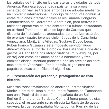
las señales de tránsito en las carreteras y ciudades de toda
América. Para esa época, cada país tenía su propia
señalización vial, se trataba entonces de adoptar mediante
un convenio internacional un código de conducta común. A
estas reuniones internacionales se les llamaba Congreso
Panamericano de Carreteras. Ahora bien, para activar las
unidades operativas de esta conferencia fuimos destacados
en el Hotel Tamanaco –el único lugar de Caracas que
disponía de instalaciones adecuadas para realizar este tipo
de eventos- cuatro jóvenes diplomáticos de la Cancillería
venezolana: Moritz Eiris Villegas, Gustavo Dubuc León,
Rubén Franco Guzmán y este modesto servidor Hugo
Alvarez Pifano, autor de la crónica. Para atender a nuestros
gastos la Cancillería nos otorgó viáticos (muy exiguos, por
cierto) con estos debíamos pagar la habitación y tres
comidas diarias, menudo problema con los precios del hotel
más caro de Venezuela. Por lo demás, el gobierno no
pagaba bebidas alcohólicas ni cigarrillos.
2.- Presentación del personaje, protagonista de esta
historia.
Mientras todos tratábamos de ahorrar nuestros viáticos,
Moritz le entró de lleno al restaurante francés del Tamanaco
con una “Poulard de bréese” acompañada de un Saint
Emilión Grand cru, de Burdeos. Como si fuera poco, los días
sábados, el restaurante suizo ofrecía La Raclette de queso
gruyere, la cual acompañaba Moritz con un Riesling de las