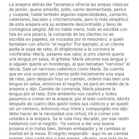
La arepera detrás del Tamanaco ofrecía las arepas clásicas
de jamón, queso amarillo, pollo, carne desmechada, perico
y cuajada; había también algunas especialidades, camarón,
calamares, bacalao y chicharronada, pero lo más simpático
de esta arepera era su ambiente descontraído y lleno de
contagiosa alegría: Allí no había menú, todo se escribía con
tiza en una pizarra, la comanda de los clientes no se
escribía en papeles, se voceaba por el mesonero, a quién
llamaban con afecto “el negrito” Por ejemplo, si un cliente
pedía la sopa de rabo, él dirigiéndose a la cocinera le
vociferaba: María, pásame ese rabo; si otro cliente quería
una lengua en salsa, él gritaba: María sácame esa lengua y
si alguien quería un mondongo, al que llamaban “nervioso” él
decía: Sale un nervioso calientico como María. Se cuenta
que en una ocasión un cliente pidió inicialmente una sopa
de rabo, pero después hizo un cambio, ordenó más bien una
lengua en salsa, entonces el negrito, se paró en medio de la
arepera y dijo: Cambio de comanda, María pásame la
lengua por el rabo. Este ambiente nos cautivó y todos
pasamos a comer en la arepera; por el lado contrario, Moritz
después de cuatro días gastó todos sus viáticos y se quedó
sin un centavo, entonces muy triste y compungido nos dijo:
debo hacer de la necesidad una virtud, iré a comer con
ustedes a la arepera. Se le veía muy decaído, por esa razón
hablamos con el negrito: -Te vamos a dar una buena
propina si lo tratas bien, llámalo embajador y le cambias el
mantel en la mesa. El negrito respondió: -aquí no se cambia
mantel, sino cada dos o tres meses. –Bueno, que más da le