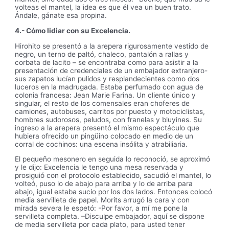
volteas el mantel, la idea es que él vea un buen trato.
Ándale, gánate esa propina.
4.- Cómo lidiar con su Excelencia.
Hirohito se presentó a la arepera rigurosamente vestido de
negro, un terno de paltó, chaleco, pantalón a rallas y
corbata de lacito – se encontraba como para asistir a la
presentación de credenciales de un embajador extranjero-
sus zapatos lucían pulidos y resplandecientes como dos
luceros en la madrugada. Estaba perfumado con agua de
colonia francesa: Jean Marie Farina. Un cliente único y
singular, el resto de los comensales eran choferes de
camiones, autobuses, carritos por puesto y motociclistas,
hombres sudorosos, peludos, con franelas y bluyines. Su
ingreso a la arepera presentó el mismo espectáculo que
hubiera ofrecido un pingüino colocado en medio de un
corral de cochinos: una escena insólita y atrabiliaria.
El pequeño mesonero en seguida lo reconoció, se aproximó
y le dijo: Excelencia le tengo una mesa reservada y
prosiguió con el protocolo establecido, sacudió el mantel, lo
volteó, puso lo de abajo para arriba y lo de arriba para
abajo, igual estaba sucio por los dos lados. Entonces colocó
media servilleta de papel. Morits arrugó la cara y con
mirada severa le espetó: -Por favor, a mí me pone la
servilleta completa. –Disculpe embajador, aquí se dispone
de media servilleta por cada plato, para usted tener