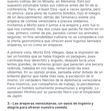
suaves colinas del río Mosela, en Alemania. Esto por
supuesto esfumaba todos sus viáticos antes del fin de la
conferencia. Pero, el buen Dios -que a veces aprieta, pero
no ahorca- para alivio de nuestros bolsillos, hizo el milagro
de un descubrimiento: detrás del Tamanaco existía una
arepera de comida venezolana a precios solidarios.
Invitamos a Moritz para ir juntos a la arepera y esto fue lo
que nos contestó: Hay dos cosas que jamás he hecho en mi
vida, primero: comer de pie, parados comen los animales;
segundo: mi fina sensibilidad culinaria no se compadece con
la oferta gastronómica que ofrecen esos tugurios llamados
areperas, yo no como en areperas.
A primera vista, Moritz Eiris Villegas, daba la impresión de
ser un hombre que se había tragado un paraguas, pues
caminaba muy derechito y erguido, después lucía unos
lentes grandes, de inmenso grosor que parecían una pecera
redonda, hablaba en voz baja, remarcando las eses
sibilantes. En su opinión propia, pensaba estar dotado de un
brillante glamur que nadie más veía, a excepción de sí
mismo. Un verdadero Narciso de la diplomacia venezolana.
Para nosotros, sus compañeros de trabajo, lo percibíamos
como un hombre sumamente presuntuoso y engreído. Lo
apodaban Hirohito por su parecido físico con el Emperador
de Japón.
3.- Las areperas venezolanas, un oasis de ingenio y
alegría para ofrecer nuestra comida.