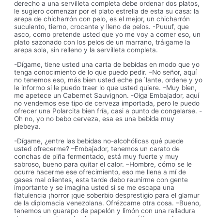
derecho a una servilleta completa debe ordenar dos platos,
le sugiero comenzar por el plato estrella de esta su casa: la
arepa de chicharrón con pelo, es el mejor, un chicharrón
suculento, tierno, crocante y lleno de pelos. -Puuuf, que
asco, como pretende usted que yo me voy a comer eso, un
plato sazonado con los pelos de un marrano, tráigame la
arepa sola, sin relleno y la servilleta completa.
-Dígame, tiene usted una carta de bebidas en modo que yo
tenga conocimiento de lo que puedo pedir. –No señor, aquí
no tenemos eso, más bien usted eche pa´lante, ordene y yo
le informo si le puedo traer lo que usted quiere. –Muy bien,
me apetece un Cabernet Sauvignon. -Oiga Embajador, aquí
no vendemos ese tipo de cerveza importada, pero le puedo
ofrecer una Polarcita bien fría, casi a punto de congelarse. -
Oh no, yo no bebo cerveza, esa es una bebida muy
plebeya.
-Dígame, ¿entre las bebidas no-alcohólicas qué puede
usted ofrecerme? –Embajador, tenemos un carato de
conchas de piña fermentado, está muy fuerte y muy
sabroso, bueno para quitar el calor. –Hombre, cómo se le
ocurre hacerme ese ofrecimiento, eso me llena a mí de
gases mal olientes, esta tarde debo reunirme con gente
importante y se imagina usted si se me escapa una
flatulencia ¡horror ¡que soberbio desprestigio para el glamur
de la diplomacia venezolana. Ofrézcame otra cosa. –Bueno,
tenemos un guarapo de papelón y limón con una ralladura