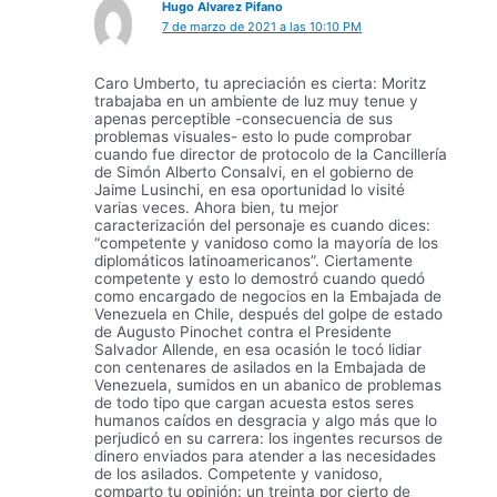
Hugo Alvarez Pifano
7 de marzo de 2021 a las 10:10 PM
Caro Umberto, tu apreciación es cierta: Moritz
trabajaba en un ambiente de luz muy tenue y
apenas perceptible -consecuencia de sus
problemas visuales- esto lo pude comprobar
cuando fue director de protocolo de la Cancillería
de Simón Alberto Consalvi, en el gobierno de
Jaime Lusinchi, en esa oportunidad lo visité
varias veces. Ahora bien, tu mejor
caracterización del personaje es cuando dices:
“competente y vanidoso como la mayoría de los
diplomáticos latinoamericanos”. Ciertamente
competente y esto lo demostró cuando quedó
como encargado de negocios en la Embajada de
Venezuela en Chile, después del golpe de estado
de Augusto Pinochet contra el Presidente
Salvador Allende, en esa ocasión le tocó lidiar
con centenares de asilados en la Embajada de
Venezuela, sumidos en un abanico de problemas
de todo tipo que cargan acuesta estos seres
humanos caídos en desgracia y algo más que lo
perjudicó en su carrera: los ingentes recursos de
dinero enviados para atender a las necesidades
de los asilados. Competente y vanidoso,
comparto tu opinión: un treinta por cierto de