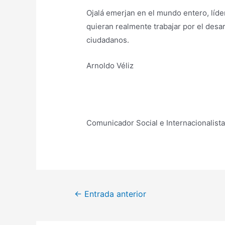
Ojalá emerjan en el mundo entero, líde
quieran realmente trabajar por el desa
ciudadanos.
Arnoldo Véliz
Comunicador Social e Internacionalista
Navegación
←
Entrada anterior
de
entradas