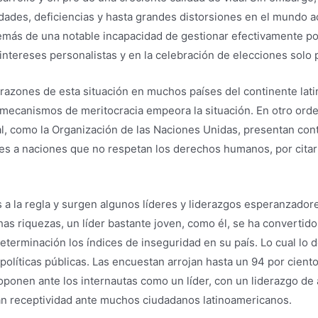
ades, deficiencias y hasta grandes distorsiones en el mundo act
más de una notable incapacidad de gestionar efectivamente polí
ntereses personalistas y en la celebración de elecciones solo p
s razones de esta situación en muchos países del continente lat
 mecanismos de meritocracia empeora la situación. En otro ord
al, como la Organización de las Naciones Unidas, presentan cont
nes a naciones que no respetan los derechos humanos, por citar
a la regla y surgen algunos líderes y liderazgos esperanzadore
as riquezas, un líder bastante joven, como él, se ha convertido
eterminación los índices de inseguridad en su país. Lo cual lo d
políticas públicas. Las encuestan arrojan hasta un 94 por cient
roponen ante los internautas como un líder, con un liderazgo de
ran receptividad ante muchos ciudadanos latinoamericanos.