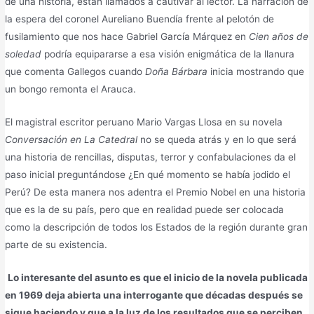
de una historia, están llamados a cautivar al lector. La narración de
la espera del coronel Aureliano Buendía frente al pelotón de
fusilamiento que nos hace Gabriel García Márquez en
Cien años de
soledad
podría equipararse a esa visión enigmática de la llanura
que comenta Gallegos cuando
Doña Bárbara
inicia mostrando que
un bongo remonta el Arauca.
El magistral escritor peruano Mario Vargas Llosa en su novela
Conversación en La Catedral
no se queda atrás y en lo que será
una historia de rencillas, disputas, terror y confabulaciones da el
paso inicial preguntándose ¿En qué momento se había jodido el
Perú? De esta manera nos adentra el Premio Nobel en una historia
que es la de su país, pero que en realidad puede ser colocada
como la descripción de todos los Estados de la región durante gran
parte de su existencia.
Lo interesante del asunto es que el inicio de la novela publicada
en 1969 deja abierta una interrogante que décadas después se
sigue haciendo y que a la luz de los resultados que se perciben