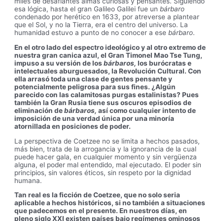
miles de desafiantes almas curiosas y pensantes. Siguiendo
esa lógica, hasta el gran Galileo Galilei fue un
bárbaro
condenado por herético en 1633, por atreverse a plantear
que el Sol, y no la Tierra, era el centro del universo. La
humanidad estuvo a punto de no conocer a ese
bárbaro
.
En el otro lado del espectro ideológico y al otro extremo de
nuestra gran canica azul, el Gran Timonel Mao Tse Tung,
impuso a su versión de los
bárbaros,
los burócratas e
intelectuales aburguesados, la Revolución Cultural. Con
ella arrasó toda una clase de gentes pensante y
potencialmente peligrosa para sus fines. ¿Algún
parecido con las calamitosas purgas estalinistas? Pues
también la Gran Rusia tiene sus oscuros episodios de
eliminación de
bárbaros,
así como cualquier intento de
imposición de una verdad única por una minoría
atornillada en posiciones de poder.
La perspectiva de Coetzee no se limita a hechos pasados,
más bien, trata de la arrogancia y la ignorancia de la cual
puede hacer gala, en cualquier momento y sin vergüenza
alguna, el poder mal entendido, mal ejecutado. El poder sin
principios, sin valores éticos, sin respeto por la dignidad
humana.
Tan real es la ficción de Coetzee, que no solo seria
aplicable a hechos históricos, si no también a situaciones
que padecemos en el presente. En nuestros días, en
pleno siglo XXI existen países bajo regímenes ominosos