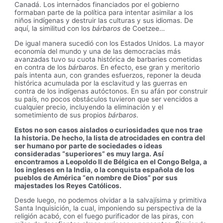
Canadá. Los internados financiados por el gobierno
formaban parte de la política para intentar asimilar a los
niños indígenas y destruir las culturas y sus idiomas. De
aquí, la similitud con los
bárbaros
de Coetzee…
De igual manera sucedió con los Estados Unidos. La mayor
economía del mundo y una de las democracias más
avanzadas tuvo su cuota histórica de barbaries cometidas
en contra de los
bárbaros
. En efecto, ese gran y meritorio
país intenta aun, con grandes esfuerzos, reponer la deuda
histórica acumulada por la esclavitud y las guerras en
contra de los indígenas autóctonos. En su afán por construir
su país, no pocos obstáculos tuvieron que ser vencidos a
cualquier precio, incluyendo la eliminación y el
sometimiento de sus propios
bárbaros
.
Estos no son casos aislados o curiosidades que nos trae
la historia. De hecho, la lista de atrocidades en contra del
ser humano por parte de sociedades o ideas
consideradas “superiores” es muy larga. Así
encontramos a Leopoldo II de Bélgica en el Congo Belga, a
los ingleses en la India, o la conquista española de los
pueblos de América “en nombre de Dios” por sus
majestades los Reyes Católicos.
Desde luego, no podemos olvidar a la salvajísima y primitiva
Santa Inquisición, la cual, imponiendo su perspectiva de la
religión acabó, con el fuego purificador de las piras, con