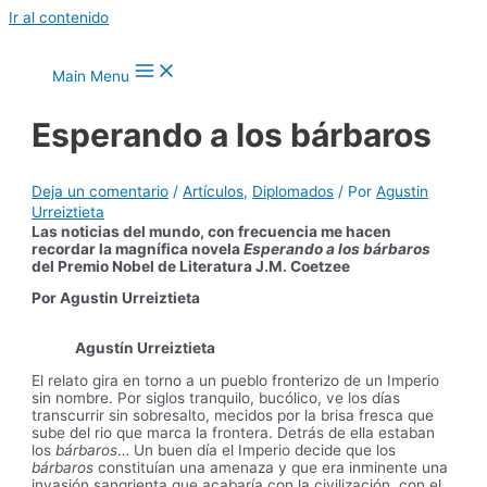
Ir al contenido
Main Menu
Esperando a los bárbaros
Deja un comentario
/
Artículos
,
Diplomados
/ Por
Agustin
Urreiztieta
Las noticias del mundo, con frecuencia me hacen
recordar la magnífica novela
Esperando a los bárbaros
del Premio Nobel de Literatura J.M. Coetzee
Por Agustin Urreiztieta
Agustín Urreiztieta
El relato gira en torno a un pueblo fronterizo de un Imperio
sin nombre. Por siglos tranquilo, bucólico, ve los días
transcurrir sin sobresalto, mecidos por la brisa fresca que
sube del rio que marca la frontera. Detrás de ella estaban
los
bárbaros
… Un buen día el Imperio decide que los
bárbaros
constituían una amenaza y que era inminente una
invasión sangrienta que acabaría con la civilización, con el