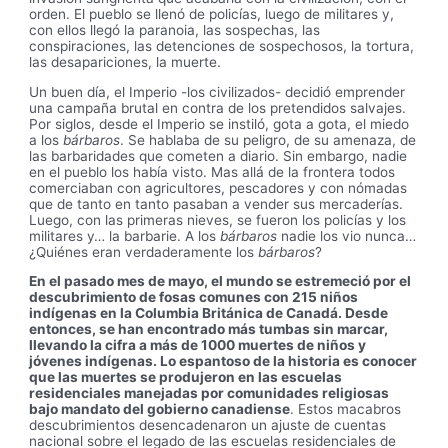
orden. El pueblo se llenó de policías, luego de militares y,
con ellos llegó la paranoia, las sospechas, las
conspiraciones, las detenciones de sospechosos, la tortura,
las desapariciones, la muerte.
Un buen día, el Imperio -los civilizados- decidió emprender
una campaña brutal en contra de los pretendidos salvajes.
Por siglos, desde el Imperio se instiló, gota a gota, el miedo
a los
bárbaros
. Se hablaba de su peligro, de su amenaza, de
las barbaridades que cometen a diario. Sin embargo, nadie
en el pueblo los había visto. Mas allá de la frontera todos
comerciaban con agricultores, pescadores y con nómadas
que de tanto en tanto pasaban a vender sus mercaderías.
Luego, con las primeras nieves, se fueron los policías y los
militares y… la barbarie. A los
bárbaros
nadie los vio nunca…
¿Quiénes eran verdaderamente los
bárbaros
?
En el pasado mes de mayo, el mundo se estremeció por el
descubrimiento de fosas comunes con 215 niños
indígenas en la Columbia Británica de Canadá. Desde
entonces, se han encontrado más tumbas sin marcar,
llevando la cifra a más de 1000 muertes de niños y
jóvenes indígenas. Lo espantoso de la historia es conocer
que las muertes se produjeron en las escuelas
residenciales manejadas por comunidades religiosas
bajo mandato del gobierno canadiense
. Estos macabros
descubrimientos desencadenaron un ajuste de cuentas
nacional sobre el legado de las escuelas residenciales de