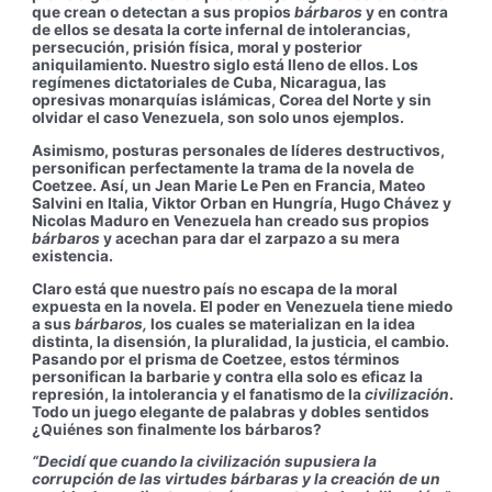
que crean o detectan a sus propios
bárbaros
y en contra
de ellos se desata la corte infernal de intolerancias,
persecución, prisión física, moral y posterior
aniquilamiento. Nuestro siglo está lleno de ellos. Los
regímenes dictatoriales de Cuba, Nicaragua, las
opresivas monarquías islámicas, Corea del Norte y sin
olvidar el caso Venezuela, son solo unos ejemplos.
Asimismo, posturas personales de líderes destructivos,
personifican perfectamente la trama de la novela de
Coetzee. Así, un Jean Marie Le Pen en Francia, Mateo
Salvini en Italia, Viktor Orban en Hungría, Hugo Chávez y
Nicolas Maduro en Venezuela han creado sus propios
bárbaros
y acechan para dar el zarpazo a su mera
existencia.
Claro está que nuestro país no escapa de la moral
expuesta en la novela. El poder en Venezuela tiene miedo
a sus
bárbaros,
los cuales se materializan en la idea
distinta, la disensión, la pluralidad, la justicia, el cambio.
Pasando por el prisma de Coetzee, estos términos
personifican la barbarie y contra ella solo es eficaz la
represión, la intolerancia y el fanatismo de la
civilización
.
Todo un juego elegante de palabras y dobles sentidos
¿Quiénes son finalmente los bárbaros?
“Decidí que cuando la civilización supusiera la
corrupción de las virtudes bárbaras y la creación de un