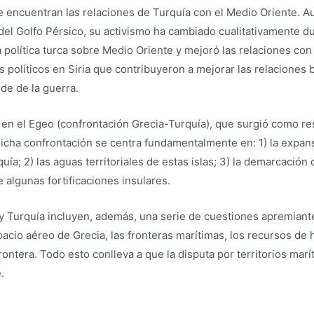
se encuentran las relaciones de Turquía con el Medio Oriente. A
del Golfo Pérsico, su activismo ha cambiado cualitativamente du
 política turca sobre Medio Oriente y mejoró las relaciones con 
políticos en Siria que contribuyeron a mejorar las relaciones bi
de de la guerra.
ón en el Egeo (confrontación Grecia-Turquía), que surgió como r
Dicha confrontación se centra fundamentalmente en: 1) la expans
rquía; 2) las aguas territoriales de estas islas; 3) la demarcaci
e algunas fortificaciones insulares.
a y Turquía incluyen, además, una serie de cuestiones apremian
cio aéreo de Grecia, las fronteras marítimas, los recursos de 
rontera. Todo esto conlleva a que la disputa por territorios mar
.