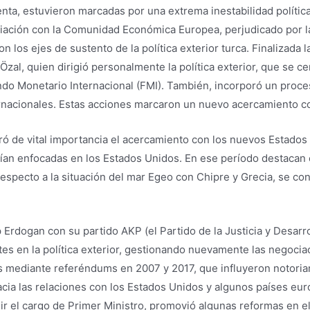
nta, estuvieron marcadas por una extrema inestabilidad política
ación con la Comunidad Económica Europea, perjudicado por la
n los ejes de sustento de la política exterior turca. Finalizada 
zal, quien dirigió personalmente la política exterior, que se c
Fondo Monetario Internacional (FMI). También, incorporó un pro
ernacionales. Estas acciones marcaron un nuevo acercamiento c
ró de vital importancia el acercamiento con los nuevos Estados
ían enfocadas en los Estados Unidos. En ese período destacan 
respecto a la situación del mar Egeo con Chipre y Grecia, se co
p Erdogan con su partido AKP (el Partido de la Justicia y Desarr
s en la política exterior, gestionando nuevamente las negocia
 mediante referéndums en 2007 y 2017, que influyeron notoriamen
cia las relaciones con los Estados Unidos y algunos países eur
ir el cargo de Primer Ministro, promovió algunas reformas en el