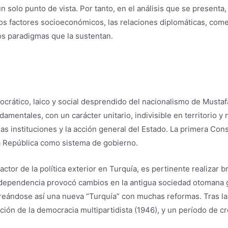
un solo punto de vista. Por tanto, en el análisis que se presenta
os factores socioeconómicos, las relaciones diplomáticas, come
los paradigmas que la sustentan.
crático, laico y social desprendido del nacionalismo de Mustaf
mentales, con un carácter unitario, indivisible en territorio y 
as instituciones y la acción general del Estado. La primera Con
a República como sistema de gobierno.
actor de la política exterior en Turquía, es pertinente realizar
independencia provocó cambios en la antigua sociedad otomana g
 creándose así una nueva “Turquía” con muchas reformas. Tras l
cción de la democracia multipartidista (1946), y un período de 