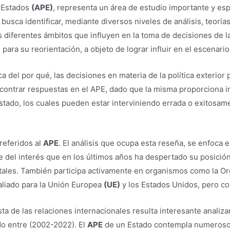
os Estados
(APE)
, representa un área de estudio importante y espe
busca identificar, mediante diversos niveles de análisis, teoría
s diferentes ámbitos que influyen en la toma de decisiones de l
ara su reorientación, a objeto de lograr influir en el escenario
 del por qué, las decisiones en materia de la política exterior
ncontrar respuestas en el APE, dado que la misma proporciona 
Estado, los cuales pueden estar interviniendo errada o exitosam
referidos al
APE
. El análisis que ocupa esta reseña, se enfoca e
e del interés que en los últimos años ha despertado su posició
tales. También participa activamente en organismos como la Org
 aliado para la Unión Europea
(UE)
y los Estados Unidos, pero co
ta de las relaciones internacionales resulta interesante analiz
o entre (2002-2022). El
APE
de un Estado contempla numerosos f